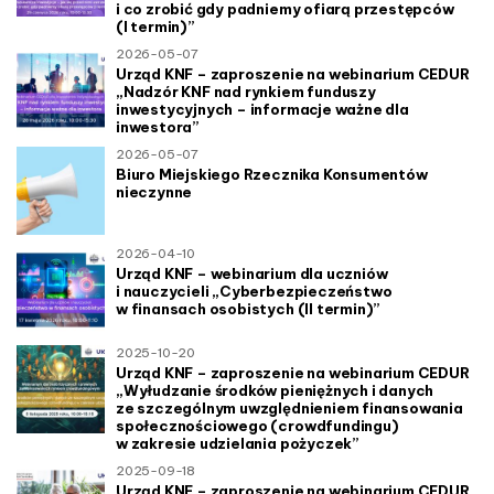
i co zrobić gdy padniemy ofiarą przestępców
n
(I termin)”
2026-05-07
s
Urząd KNF – zaproszenie na webinarium CEDUR
„Nadzór KNF nad rynkiem funduszy
inwestycyjnych – informacje ważne dla
inwestora”
2026-05-07
Biuro Miejskiego Rzecznika Konsumentów
nieczynne
2026-04-10
Urząd KNF – webinarium dla uczniów
i nauczycieli „Cyberbezpieczeństwo
w finansach osobistych (II termin)”
2025-10-20
Urząd KNF – zaproszenie na webinarium CEDUR
„Wyłudzanie środków pieniężnych i danych
ze szczególnym uwzględnieniem finansowania
społecznościowego (crowdfundingu)
w zakresie udzielania pożyczek”
2025-09-18
Urząd KNF – zaproszenie na webinarium CEDUR