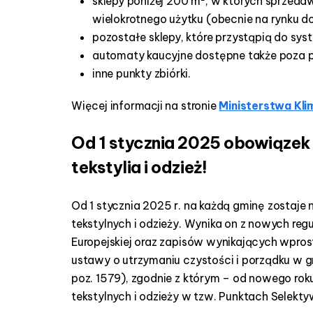
sklepy poniżej 200 m², w których sprzed
wielokrotnego użytku (obecnie na rynku 
pozostałe sklepy, które przystąpią do sys
automaty kaucyjne dostępne także poza 
inne punkty zbiórki.
Więcej informacji na stronie
Ministerstwa Kli
Od 1 stycznia 2025 obowiązek 
tekstylia i odzież!
Od 1 stycznia 2025 r. na każdą gminę zosta
tekstylnych i odzieży. Wynika on z nowych reg
Europejskiej oraz zapisów wynikających wprost 
ustawy o utrzymaniu czystości i porządku w gm
poz. 1579), zgodnie z którym – od nowego r
tekstylnych i odzieży w tzw. Punktach Sele