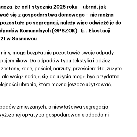
a, że od 1 stycznia 2025 roku – ubrań, jak
bywać się z gospodarstwa domowego – nie można
ozostałe po segregacji, należy więc odwieźć je do
dpadów Komunalnych (GPSZOK), tj. „Ekostacji
w 21 w Sosnowcu.
 gminy, mogą bezpłatnie pozostawić swoje odpady,
ojemników. Do odpadów typu tekstylia i odzież
 zasłony, koce, pościel, narzuty, prześcieradła, zużyte
, ale wciąż nadają się do użycia mogą być przydatne
ejności ubrania, które można jeszcze użytkować,
odpadów zmieszanych, a niewłaściwa segregacja
wyższonej opłaty za gospodarowanie odpadami