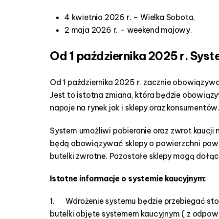
d
4 kwietnia 2026 r. – Wielka Sobota,
a
2 maja 2026 r. – weekend majowy.
r
k
Od 1 października 2025 r. Sys
a
o
d
Od 1 października 2025 r. zacznie obowiązy
p
Jest to istotna zmiana, która będzie obowi
a
napoje na rynek jak i sklepy oraz konsumentów
d
a
m
System umożliwi pobieranie oraz zwrot kaucji
i
będą obowiązywać sklepy o powierzchni powyż
k
butelki zwrotne. Pozostałe sklepy mogą dołą
o
m
Istotne informacje o systemie kaucyjnym:
u
n
1. Wdrożenie systemu będzie przebiegać stop
a
butelki objęte systemem kaucyjnym ( z odpowi
l