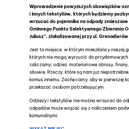
Wprowadzenie powyższych obowiązków oznacz
i innych tekstyliów, których będziemy poz
wrzucać do pojemnika na odpady zmieszane p
Gminnego Punktu Selektywnego Zbierania O
Juliusz”, zlokalizowanej przy ul. Grenadieró
Jest to miejsce, w którym mieszkańcy naszej
których nie mogą wyrzucić do przydomowych p
zaliczamy: odzież, materiałowe obrusy, firany,
obuwie. Rzeczy, które są nam już niepotrzebne
komuś innemu. Zachęcamy, aby w pierwszej kol
przekazać osobom potrzebującym.
Odzieży i tekstyliów nie można wrzucać do 
odpadów może wiązać się z naliczeniem pod
komunalnymi.
WYKAZ MIEJSC