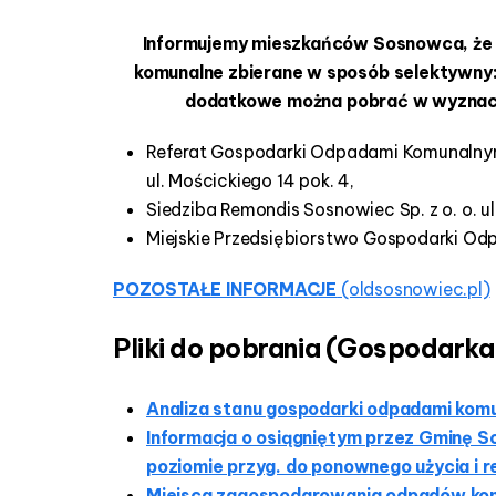
Informujemy mieszkańców Sosnowca, że w
komunalne zbierane w sposób selektywny:
dodatkowe można pobrać w wyznacz
Referat Gospodarki Odpadami Komunalnymi
ul. Mościckiego 14 pok. 4,
Siedziba Remondis Sosnowiec Sp. z o. o. ul
Miejskie Przedsiębiorstwo Gospodarki Odpa
POZOSTAŁE INFORMACJE
(oldsosnowiec.pl)
Pliki do pobrania (Gospodar
Analiza stanu gospodarki odpadami komu
Informacja o osiągniętym przez Gminę S
poziomie przyg. do ponownego użycia i 
Miejsca zagospodarowania odpadów komu