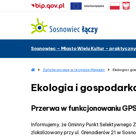
–
Sosnowiec – Miasto Wielu Kultur – praktyczny
E
k
o
l
H
Załatw sprawę w Urzędzie Miejskim
Ekologia i g
o
o
m
g
Ekologia i gospodar
e
i
a
i
Przerwa w funkcjonowaniu G
g
o
s
Informujemy, że Gminny Punkt Selektywnego Z
p
zlokalizowany przy ul. Grenadierów 21 w Sosn
o