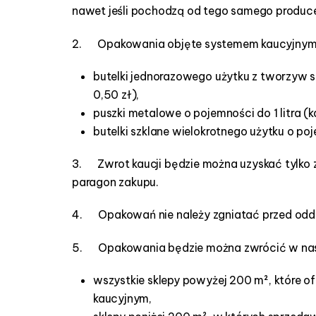
n
nawet jeśli pochodzą od tego samego produc
y
m
2. Opakowania objęte systemem kaucyjnym 
i
butelki jednorazowego użytku z tworzyw s
0,50 zł),
puszki metalowe o pojemności do 1 litra (k
butelki szklane wielokrotnego użytku o poje
3. Zwrot kaucji będzie można uzyskać tylko 
paragon zakupu.
4. Opakowań nie należy zgniatać przed odda
5. Opakowania będzie można zwrócić w nas
wszystkie sklepy powyżej 200 m², które 
kaucyjnym,