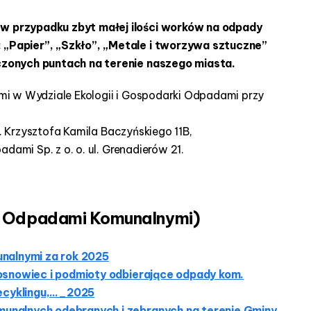
 przypadku zbyt małej ilości worków na odpady
 „Papier”, „Szkło”, „Metale i tworzywa sztuczne”
onych puntach na terenie naszego miasta.
 w Wydziale Ekologii i Gospodarki Odpadami przy
. Krzysztofa Kamila Baczyńskiego 11B,
dami Sp. z o. o. ul. Grenadierów 21.
ka Odpadami Komunalnymi)
nalnymi za rok 2025
osnowiec i podmioty odbierające odpady kom.
recyklingu,…_2025
nalnych odebranych i zebranych na terenie Gminy