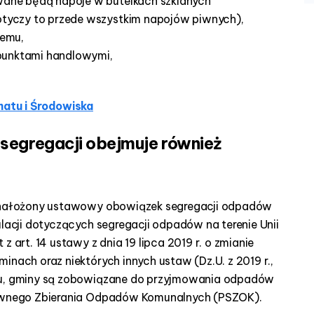
awane będą napoje w butelkach szklanych
dotyczy to przede wszystkim napojów piwnych),
temu,
punktami handlowymi,
matu i Środowiska
segregacji obejmuje również
je nałożony ustawowy obowiązek segregacji odpadów
ulacji dotyczących segregacji odpadów na terenie Unii
z art. 14 ustawy z dnia 19 lipca 2019 r. o zmianie
inach oraz niektórych innych ustaw (Dz.U. z 2019 r.,
oku, gminy są zobowiązane do przyjmowania odpadów
ktywnego Zbierania Odpadów Komunalnych (PSZOK).