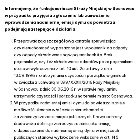
r
n
o
Informujemy, że funkcjonariusze Straży Miejskiej w Sosnowcu
l
w przypadku przyjęcia zgłoszenia lub zauważenia
s
a
wprowadzenia nadmiernej emisji dymu do powietrza
p
podejmują następujące działania:
i
Przeprowadzają szczegółową kontrolę sprawdzając
e
czy nieruchomość wyposażona jest w pojemniki na odpady,
c
czy odpady składowane są w pojemnikach itp. Brak
ó
pojemników, czy też składowanie odpadów poza pojemnikami
w
stanowi wykroczenie z art. 10 ust. 2a ustawy z dnia
13.09.1996 r. o utrzymaniu czystości i porządku w gminach
w związku z uchwałą nr 399/XXXIII/2016 Rady Miejskiej
w Sosnowcu z dnia 30.06.2016 r. w sprawie regulaminu
utrzymania czystości i porządku na terenie miasta Sosnowca.
W przypadku nadmiernej emisji dymu do powietrza istnieje
możliwość ukarania właściciela nieruchomości
za zanieczyszczanie miejsc publicznych. Prawo ochrony
środowiska definiuje zanieczyszczenie jako emisję,
a dopuszczenie do nadmiernej emisji dymu w miejscach
publicznych stanowi wykroczenie wskazane w art. 145