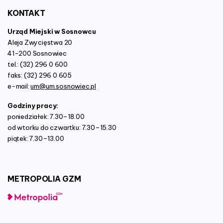
KONTAKT
Urząd Miejski w Sosnowcu
Aleja Zwycięstwa 20
41-200 Sosnowiec
tel.: (32) 296 0 600
faks: (32) 296 0 605
e-mail:
um@um.sosnowiec.pl
Godziny pracy:
poniedziałek: 7.30–18.00
od wtorku do czwartku: 7.30–15.30
piątek: 7.30–13.00
METROPOLIA
GZM