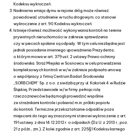
Kodeksu wykroczeń.
Nadmierna emisja dymu w rejonie dróg może również
powodować utrudnienie w ruchu drogowym, co stanowi
wykroczenie z art. 90 Kodeksu wykroczeń.
Istnieje również możliwość wykonywania kontroli na terenie
prywatnych nieruchomości w zakresie sprawdzenia
czy w piecach spalane są odpady. W tym celu niezbędne jest
jednak posiadanie imiennego upoważnienia Prezydenta,
o którym mowa w art. 379 ust. 2 ustawy Prawo ochrony
środowiska. Straż Miejska w Sosnowcu w celu prowadzenia
kompleksowych kontroli w w/w zakresie podpisała umowę
o współpracy z firmą Centrum Badań Środowiska
„SORBCHEM” Sp. z o.o. z siedzibą przy ul. Kokotek 4 w Rudzie
Śląskiej. Przedstawiciele w/w firmy pełniąc rolę
rzeczoznawców będą mogli prowadzić wspólnie
ze strażnikami kontrole i pobierać m.in. próbki popiołu
do kontroli. Termiczne przekształcanie odpadów poza
miejscami do tego wyznaczonymi stanowi wykroczenie z art.
191 ustawy z dnia 14.12.2012 r. o odpadach (Dz.U. z 2013 r., poz.
21 z późn., zm.). Z kolei zgodnie z art. 225§1 Kodeksu karnego