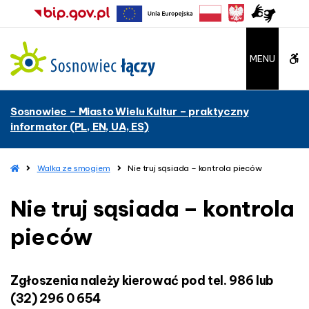
–
N
i
e
W
MENU
t
r
C
u
Sosnowiec – Miasto Wielu Kultur – praktyczny
j
A
informator (PL, EN, UA, ES)
s
ą
G
s
H
Walka ze smogiem
Nie truj sąsiada – kontrola pieców
b
i
o
a
m
Nie truj sąsiada – kontrola
u
e
d
a
pieców
t
–
k
t
o
Zgłoszenia należy kierować pod tel.
986 lub
n
o
t
(32) 296 0 654