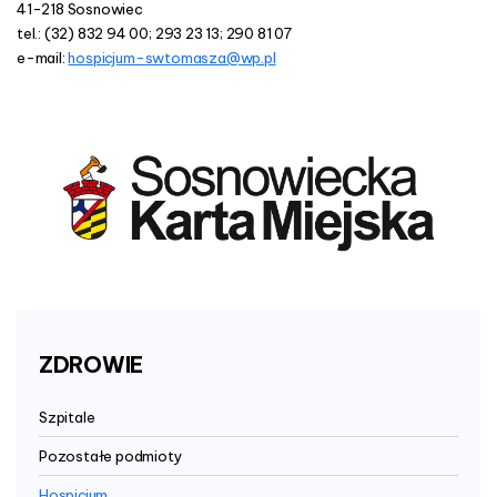
41-218 Sosnowiec
n
tel.: (32) 832 94 00; 293 23 13; 290 81 07
e-mail:
hospicjum-swtomasza@wp.pl
s
ZDROWIE
Szpitale
Pozostałe podmioty
Hospicjum