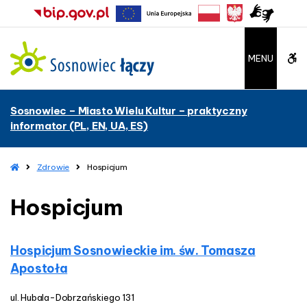
–
H
o
s
W
MENU
p
i
C
c
Sosnowiec – Miasto Wielu Kultur – praktyczny
j
A
informator (PL, EN, UA, ES)
u
m
G
H
Zdrowie
Hospicjum
b
o
m
Hospicjum
u
e
t
Hospicjum Sosnowieckie im. św. Tomasza
t
Apostoła
o
ul. Hubala-Dobrzańskiego 131