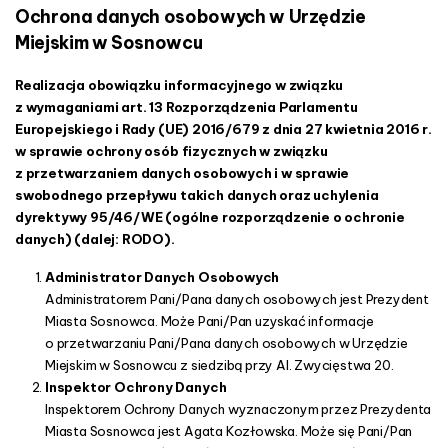
o
n
Ochrona danych osobowych w Urzędzie
c
Miejskim w Sosnowcu
h
s
r
Realizacja obowiązku informacyjnego w związku
o
z wymaganiami art. 13 Rozporządzenia Parlamentu
n
Europejskiego i Rady (UE) 2016/679 z dnia 27 kwietnia 2016 r.
y
w sprawie ochrony osób fizycznych w związku
d
z przetwarzaniem danych osobowych i w sprawie
a
swobodnego przepływu takich danych oraz uchylenia
n
dyrektywy 95/46/WE (ogólne rozporządzenie o ochronie
y
danych) (dalej: RODO).
c
h
Administrator Danych Osobowych
o
Administratorem Pani/Pana danych osobowych jest Prezydent
s
Miasta Sosnowca. Może Pani/Pan uzyskać informacje
o
o przetwarzaniu Pani/Pana danych osobowych w Urzędzie
b
Miejskim w Sosnowcu z siedzibą przy Al. Zwycięstwa 20.
o
Inspektor Ochrony Danych
w
Inspektorem Ochrony Danych wyznaczonym przez Prezydenta
y
Miasta Sosnowca jest Agata Kozłowska. Może się Pani/Pan
c