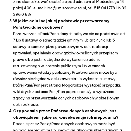
z nią skontaktować osobiście pod adresem ul. Mościckiego 14
h
pokój 406, e-mail: iod@um.sosnowiec.pl, tel. 515 041 778 lub 32
296 0 687.
W jakim celu i na jakiej podstawie przetwarzamy
Państwa dane osobowe?
Przetwarzanie Pani/Pana danych odbywa się na podstawie art.
7 lub 8 ustawy o samorządzie gminnym lub art. 4, 4a lub 5
ustawy o samorządzie powiatowym w celu realizacji
uprawnień, spełnienia obowiązków określonych przepisami
prawa albo jest niezbędne do wykonania zadania
realizowanego w interesie publicznym lub w ramach
sprawowania władzy publicznej. Przetwarzanie może być
również niezbędne w celu zawarcia lub wykonania umowy,
której Pani/Pan jest stroną. Mogą także wystąpić przypadki,
w których zostanie Pani/Pan poproszona/y o wyrażenie
zgody na przetwarzanie danych osobowych w określonym
celu i zakresie.
Czy podanie przez Państwa danych osobowych jest
obowiązkiem i jakie są konsekwencje ich niepodania?
Podanie przez Panią/Pana danych osobowych może być
wymogiem prawnym lub umownym, albo warunkiem zawarcia