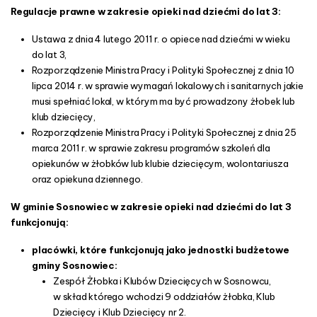
Regulacje prawne w zakresie opieki nad dziećmi do lat 3:
Ustawa z dnia 4 lutego 2011 r. o opiece nad dziećmi w wieku
do lat 3,
Rozporządzenie Ministra Pracy i Polityki Społecznej z dnia 10
lipca 2014 r. w sprawie wymagań lokalowych i sanitarnych jakie
musi spełniać lokal, w którym ma być prowadzony żłobek lub
klub dziecięcy,
Rozporządzenie Ministra Pracy i Polityki Społecznej z dnia 25
marca 2011 r. w sprawie zakresu programów szkoleń dla
opiekunów w żłobków lub klubie dziecięcym, wolontariusza
oraz opiekuna dziennego.
W gminie Sosnowiec w zakresie opieki nad dziećmi do lat 3
funkcjonują:
placówki, które funkcjonują jako jednostki budżetowe
gminy Sosnowiec:
Zespół Żłobka i Klubów Dziecięcych w Sosnowcu,
w skład którego wchodzi 9 oddziałów żłobka, Klub
Dziecięcy i Klub Dziecięcy nr 2.