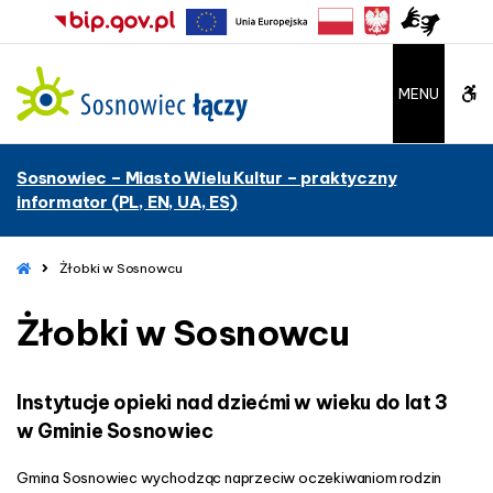
–
Ż
ł
o
W
MENU
b
k
C
i
Sosnowiec – Miasto Wielu Kultur – praktyczny
w
A
informator (PL, EN, UA, ES)
S
o
G
s
H
Żłobki w Sosnowcu
b
n
o
o
m
Żłobki w Sosnowcu
u
e
w
c
t
u
Instytucje opieki nad dziećmi w wieku do lat 3
t
w Gminie Sosnowiec
o
Gmina Sosnowiec wychodząc naprzeciw oczekiwaniom rodzin