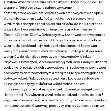
z małymi dziećmi podejmuje szereg działań, które mają na celu ich
n
wsparcie. Najistotniejsze działania związane
są z przystosowywaniem i organizowaniem nowych miejsc opieki
s
dla najmłodszych mieszkańców miasta. Poszerzanie oferty
w zakresie zabezpieczenia opieki nad dziećmi do lat 3, to przede
wszystkim tworzenie nowych miejsc w jednostce miejskiej –
Zespole Żłobka i Klubów Dziecięcych w Sosnowcu oraz wspieranie
przez miasto podmiotów niepublicznych, które realizują zadania
w zakresie opieki nad najmłodszymi mieszkańcami Sosnowca.
Jednym z elementów polityki prorodzinnej miasta jest stwarzanie
warunków do jak najlepszego życia mieszkańców, a także
inicjowanie rozwiązań, które umożliwiają rodzinom z małymi dziećmi
godzenie ról rodzicielskich z zawodowymi. Zachowanie równowagi
pomiędzy życiem zawodowym a sferą rodzinną w szczególności
dotyczy kobiet. Niski poziom zatrudnienia kobiet przekłada się
na zwiększone ryzyko ubóstwa wśród rodzin, a także
na niewykorzystanie potencjału kobiet, ich wiedzy, umiejętności
i kompetencji. Rozwiązania w zakresie opieki nad dziećmi do lata 3,
w gminie Sosnowiec wspierają rodziny z małymi dziećmi i pozwalają
im na zachowanie równowagi pomiędzy pracą a życiem rodzinnym.