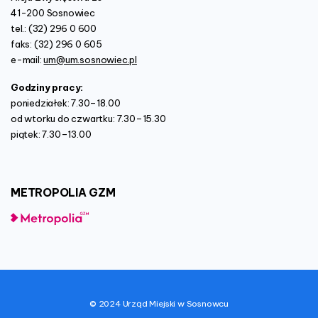
41-200 Sosnowiec
tel.: (32) 296 0 600
faks: (32) 296 0 605
e-mail:
um@um.sosnowiec.pl
Godziny pracy:
poniedziałek: 7.30–18.00
od wtorku do czwartku: 7.30–15.30
piątek: 7.30–13.00
METROPOLIA
GZM
© 2024 Urząd Miejski w Sosnowcu