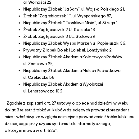
al. Wolności 22,
Niepubliczny Żłobek “Ja Sam”, ul. Wojska Polskiego 21,
Żłobek “Zagłębiaczek 1 “, ul. Wyspańskiego 87,
Niepubliczny Żłobek ” Troskliwe Misie”, ul. Struga 1
Żłobek Zagłębiaczek 2 Ul. Kossaka 18
Żłobek Zagłębiaczek 3 UL. Stalowa 9
Niepubliczny Żłobek Wyspa Marzeń ul. Popiełuszki 36,
Prywatny Żłobek Bolek i Lolek ul. Łomżyńska 2
Niepubliczny Żłobek Akademia Kolorowych Podróży
ul. Zamkowa 19,
Niepubliczny Żłobek Akademia Maluch Puchatkowo
ul. Czeladzka 56,
Niepubliczny Żłobek Akademia Wyobraźni
ul. Lenartowicza 106
„Zgodnie z zapisami art. 27 ustawy o opiece nad dziećmi w wieku
do lat 3 rejestr żłobków i klubów dziecięcych prowadzi prezydent
miast właściwy ze względu na miejsce prowadzenia żłobka lub klubu
dziecięcego przy użyciu systemu teleinformatycznego,
o którym mowa w art. 62a”.