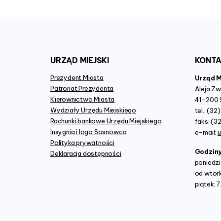
URZĄD
MIEJSKI
KONT
Prezydent Miasta
Urząd 
Patronat Prezydenta
Aleja Z
Kierownictwo Miasta
41-200 
Wydziały Urzędu Miejskiego
tel.: (3
Rachunki bankowe Urzędu Miejskiego
faks: (3
Insygnia i logo Sosnowca
e-mail:
Polityka prywatności
Godzin
Deklaracja dostępności
poniedzi
od wtork
piątek: 