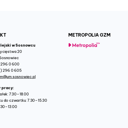
AKT
METROPOLIA
GZM
Miejski w Sosnowcu
wycięstwa 20
Sosnowiec
2) 296 0 600
2) 296 0 605
um@um.sosnowiec.pl
y pracy:
ałek: 7.30–18.00
u do czwartku: 7.30–15.30
7.30–13.00