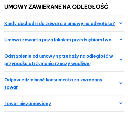
e
n
UMOWY
ZAWIERANE
NA
ODLEGŁOŚĆ
g
ł
s
o
Kiedy dochodzi do zawarcia umowy na odległość?
ś
ć
Umowa zawarta poza lokalem przedsiębiorstwa
Odstąpienie od umowy sprzedaży na odległość w
przypadku otrzymania rzeczy wadliwej
Odpowiedzialność konsumenta za zwracany
towar
Towar niezamówiony