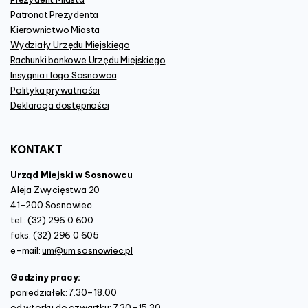
Patronat Prezydenta
Kierownictwo Miasta
Wydziały Urzędu Miejskiego
Rachunki bankowe Urzędu Miejskiego
Insygnia i logo Sosnowca
Polityka prywatności
Deklaracja dostępności
KONTAKT
Urząd Miejski w Sosnowcu
Aleja Zwycięstwa 20
41-200 Sosnowiec
tel.: (32) 296 0 600
faks: (32) 296 0 605
e-mail:
um@um.sosnowiec.pl
Godziny pracy:
poniedziałek: 7.30–18.00
od wtorku do czwartku: 7.30–15.30