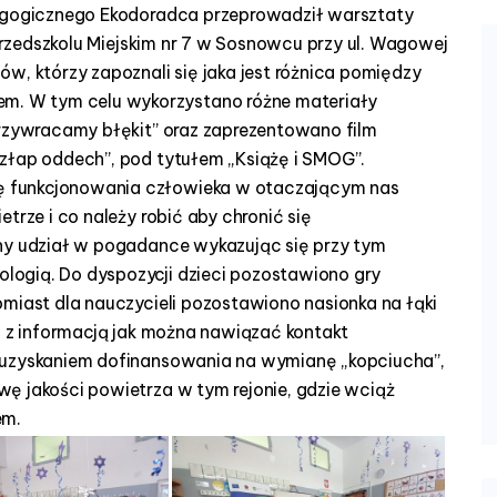
dagogicznego Ekodoradca przeprowadził warsztaty
 Przedszkolu Miejskim nr 7 w Sosnowcu przy ul. Wagowej
w, którzy zapoznali się jaka jest różnica pomiędzy
. W tym celu wykorzystano różne materiały
Przywracamy błękit” oraz zaprezentowano film
złap oddech”, pod tytułem „Książę i SMOG”.
 funkcjonowania człowieka w otaczającym nas
trze i co należy robić aby chronić się
wny udział w pogadance wykazując się przy tym
ogią. Do dyspozycji dzieci pozostawiono gry
omiast dla nauczycieli pozostawiono nasionka na łąki
i z informacją jak można nawiązać kontakt
 uzyskaniem dofinansowania na wymianę „kopciucha”,
ę jakości powietrza w tym rejonie, gdzie wciąż
em.