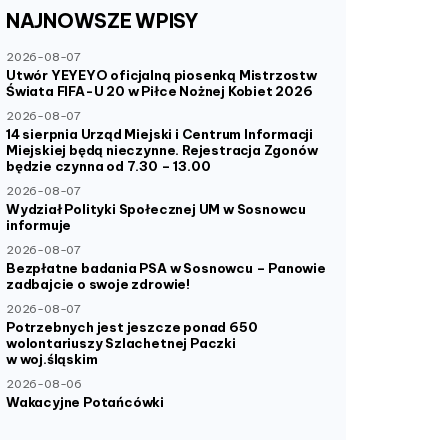
NAJNOWSZE
WPISY
2026-08-07
Utwór YEYEYO oficjalną piosenką Mistrzostw
Świata FIFA-U 20 w Piłce Nożnej Kobiet 2026
2026-08-07
14 sierpnia Urząd Miejski i Centrum Informacji
Miejskiej będą nieczynne. Rejestracja Zgonów
będzie czynna od 7.30 – 13.00
2026-08-07
Wydział Polityki Społecznej UM w Sosnowcu
informuje
2026-08-07
Bezpłatne badania PSA w Sosnowcu – Panowie
zadbajcie o swoje zdrowie!
2026-08-07
Potrzebnych jest jeszcze ponad 650
wolontariuszy Szlachetnej Paczki
w woj.śląskim
2026-08-06
Wakacyjne Potańcówki