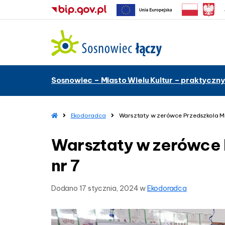
–
Sosnowiec – Miasto Wielu Kultur – praktyczny
W
a
r
s
H
Ekodoradca
Warsztaty w zerówce Przedszkola Mie
o
z
m
t
Warsztaty w zerówce 
e
a
t
nr 7
y
w
Dodano
17 stycznia, 2024
w
Ekodoradca
z
e
r
ó