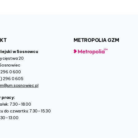
AKT
METROPOLIA
GZM
Miejski w Sosnowcu
wycięstwa 20
Sosnowiec
2) 296 0 600
2) 296 0 605
um@um.sosnowiec.pl
y pracy:
ałek: 7.30–18.00
u do czwartku: 7.30–15.30
7.30–13.00