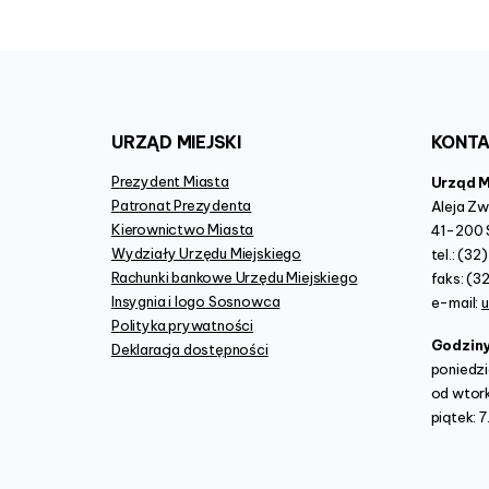
URZĄD
MIEJSKI
KONT
Prezydent Miasta
Urząd 
Patronat Prezydenta
Aleja Z
Kierownictwo Miasta
41-200 
Wydziały Urzędu Miejskiego
tel.: (3
Rachunki bankowe Urzędu Miejskiego
faks: (3
Insygnia i logo Sosnowca
e-mail:
Polityka prywatności
Godzin
Deklaracja dostępności
poniedzi
od wtork
piątek: 