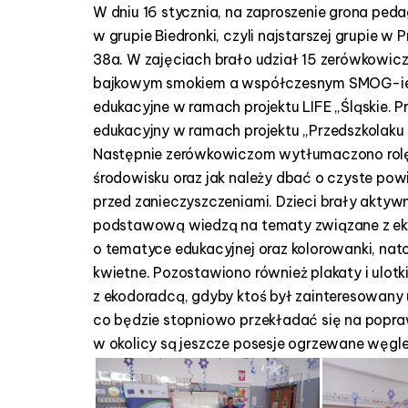
W dniu 16 stycznia, na zaproszenie grona pe
i
e
w grupie Biedronki, czyli najstarszej grupie w
g
38a. W zajęciach brało udział 15 zerówkowiczó
o
bajkowym smokiem a współczesnym SMOG-iem
n
edukacyjne w ramach projektu LIFE „Śląskie. 
r
edukacyjny w ramach projektu „Przedszkolaku 
7
Następnie zerówkowiczom wytłumaczono rolę
środowisku oraz jak należy dbać o czyste powie
przed zanieczyszczeniami. Dzieci brały akty
podstawową wiedzą na tematy związane z ekol
o tematyce edukacyjnej oraz kolorowanki, nat
kwietne. Pozostawiono również plakaty i ulotk
z ekodoradcą, gdyby ktoś był zainteresowany
co będzie stopniowo przekładać się na popraw
w okolicy są jeszcze posesje ogrzewane węgl