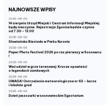
NAJNOWSZE
WPISY
2026-08-06
14 sierpnia Urząd Miejski i Centrum Informacji Miejskiej
będą nieczynne. Rejestracja Zgonów będzie czynna
od 7.30 – 13.00
2026-08-06
Słowiańska Biesiada w Parku Kuronia
2026-08-06
Paper Photo Festival 2026 po raz pierwszy w Sosnowcu
!
2026-08-06
Weź udział w grze terenowej: Krucze opowieści
o legendach zamkowych
2026-08-06
UWAGA! Ostrzeżenie meteorologiczne nr 63 – burze
i lokalnie grad
2026-08-06
Dzień jaszczurki w sosnowieckim Egzotarium