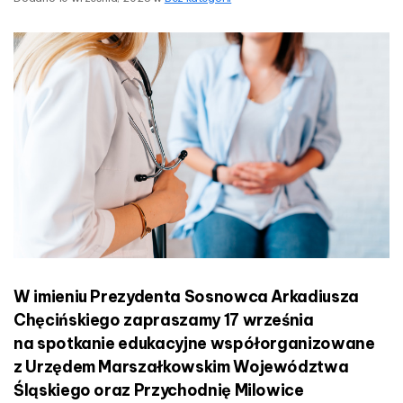
p
n
o
ś
s
w
i
ę
c
o
n
e
z
d
r
o
w
W imieniu Prezydenta Sosnowca Arkadiusza
i
Chęcińskiego zapraszamy 17 września
u
w
na spotkanie edukacyjne współorganizowane
M
z Urzędem Marszałkowskim Województwa
U
Śląskiego oraz Przychodnię Milowice
Z