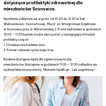
dotyczące profilaktyki zdrowotnej dla
I
mieszkańców Sosnowca.
E
Spotkanie odbędzie się w godz. od 10.00 do 12.30 w Sali
Widowiskowo-Koncertowej „Muza” im. Władysława Szpilmana
w Sosnowcu przy ul. Warszawskiej 2. Przed wykładem w godzinach
10.00 – 11.00 będzie można skorzystać z następujących badań
profilaktycznych:
1. Otoskopowe badanie uszu
2. Pomiar ciśnienia tętniczego krwi
Badania dostępne będą dla ograniczonej liczby
mieszkańców. Następnie w godzinach 11:00 – 12:30 odbędzie się
wykład lekarza psychiatry Michała Opielki pn. „Lęk uogólniony”.