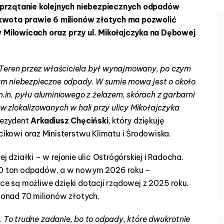
sprzątanie kolejnych niebezpiecznych odpadów
kwota prawie 6 milionów złotych ma pozwolić
w Milowicach oraz przy ul. Mikołajczyka na Dębowej
 Teren przez właściciela był wynajmowany, po czym
 tam niebezpieczne odpady. W sumie mowa jest o około
n. pyłu aluminiowego z żelazem, skórach z garbarni
ów zlokalizowanych w hali przy ulicy Mikołajczyka
ezydent
Arkadiusz Chęciński
, który dziękuję
kowi oraz Ministerstwu Klimatu i Środowiska.
j działki – w rejonie ulic Ostrógórskiej i Radocha.
0 ton odpadów, a w nowym 2026 roku –
ace są możliwe dzięki dotacji rządowej z 2025 roku.
onad 70 milionów złotych.
. To trudne zadanie, bo to odpady, które dwukrotnie