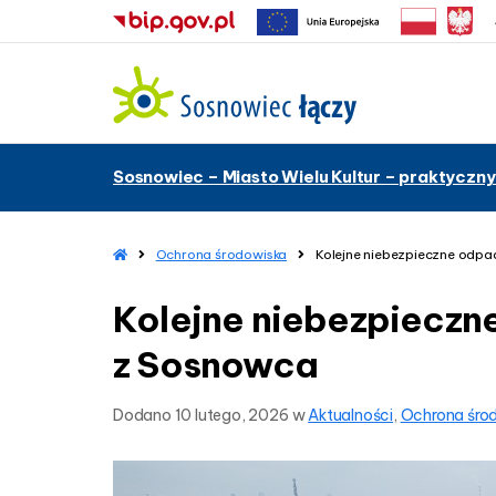
–
Sosnowiec – Miasto Wielu Kultur – praktyczny
K
o
l
e
H
Ochrona środowiska
Kolejne niebezpieczne odpa
o
j
m
n
Kolejne niebezpieczn
e
e
n
z Sosnowca
i
e
Dodano
10 lutego, 2026
w
Aktualności
,
Ochrona śro
b
e
z
p