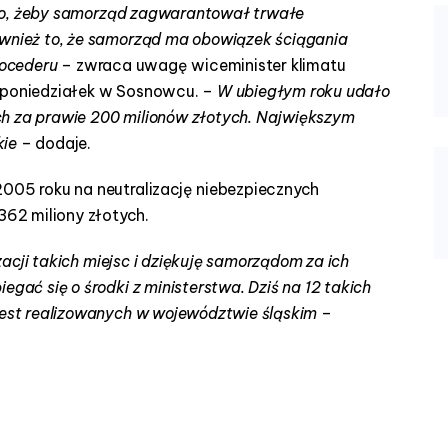
to, żeby samorząd zagwarantował trwałe
ównież to, że samorząd ma obowiązek ściągania
rocederu
– zwraca uwagę wiceminister klimatu
w poniedziałek w Sosnowcu. –
W ubiegłym roku udało
ch za prawie 200 milionów złotych. Największym
kie
– dodaje.
2005 roku na neutralizację niebezpiecznych
62 miliony złotych.
acji takich miejsc i dziękuję samorządom za ich
egać się o środki z ministerstwa. Dziś na 12 takich
 jest realizowanych w województwie śląskim
–