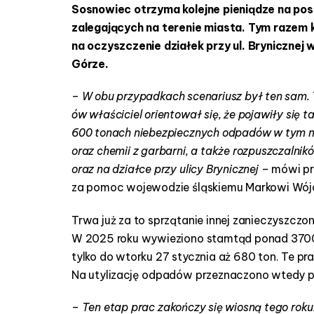
Sosnowiec otrzyma kolejne pieniądze na po
o
s
zalegających na terenie miasta. Tym razem 
n
na oczyszczenie działek przy ul. Brynicznej 
o
Górze.
w
c
–
W obu przypadkach scenariusz był ten sam.
a
ów właściciel orientował się, że pojawiły się
600 tonach niebezpiecznych odpadów w tym m.i
oraz chemii z garbarni, a także rozpuszczalnik
oraz na działce przy ulicy Brynicznej
– mówi pr
za pomoc wojewodzie śląskiemu Markowi Wójci
Trwa już za to sprzątanie innej zanieczyszczone
W 2025 roku wywieziono stamtąd ponad 370
tylko do wtorku 27 stycznia aż 680 ton. Te pr
Na utylizację odpadów przeznaczono wtedy p
–
Ten etap prac zakończy się wiosną tego roku