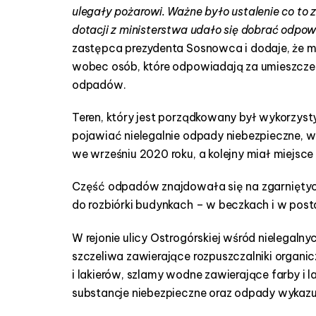
ulegały pożarowi. Ważne było ustalenie co to z
dotacji z ministerstwa udało się dobrać odpo
zastępca prezydenta Sosnowca i dodaje, że m
wobec osób, które odpowiadają za umieszczenie
odpadów.
Teren, który jest porządkowany był wykorzyst
pojawiać nielegalnie odpady niebezpieczne, w
we wrześniu 2020 roku, a kolejny miał miejsce
Część odpadów znajdowała się na zgarniętyc
do rozbiórki budynkach – w beczkach i w post
W rejonie ulicy Ostrogórskiej wśród nielegaln
szczeliwa zawierające rozpuszczalniki organic
i lakierów, szlamy wodne zawierające farby i 
substancje niebezpieczne oraz odpady wykazu