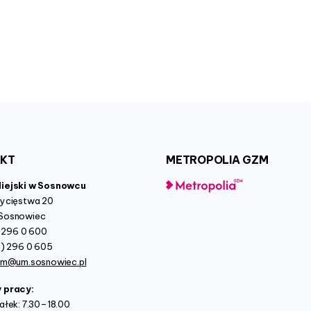
AKT
METROPOLIA
GZM
Miejski w Sosnowcu
wycięstwa 20
Sosnowiec
2) 296 0 600
2) 296 0 605
um@um.sosnowiec.pl
y pracy:
ałek: 7.30–18.00