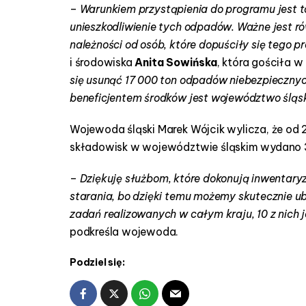
–
Warunkiem przystąpienia do programu jest 
unieszkodliwienie tych odpadów. Ważne jest r
należności od osób, które dopuściły się tego p
i środowiska
Anita Sowińska
, która gościła 
się usunąć 17 000 ton odpadów niebezpieczny
beneficjentem środków jest województwo śląs
Wojewoda śląski Marek Wójcik wylicza, że od 
składowisk w województwie śląskim wydano 3
–
Dziękuję służbom, które dokonują inwentaryz
starania, bo dzięki temu możemy skutecznie ubi
zadań realizowanych w całym kraju, 10 z nich
podkreśla wojewoda.
Podziel się: