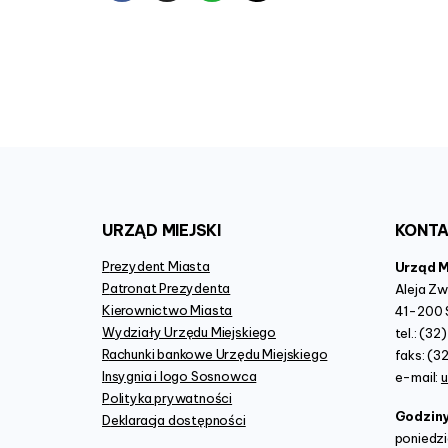
URZĄD
MIEJSKI
KONT
Prezydent Miasta
Urząd 
Patronat Prezydenta
Aleja Z
Kierownictwo Miasta
41-200 
Wydziały Urzędu Miejskiego
tel.: (3
Rachunki bankowe Urzędu Miejskiego
faks: (3
Insygnia i logo Sosnowca
e-mail:
Polityka prywatności
Godzin
Deklaracja dostępności
poniedzi