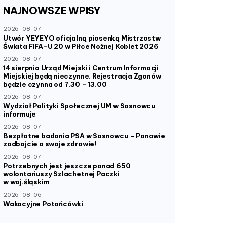
NAJNOWSZE
WPISY
2026-08-07
Utwór YEYEYO oficjalną piosenką Mistrzostw
Świata FIFA-U 20 w Piłce Nożnej Kobiet 2026
2026-08-07
14 sierpnia Urząd Miejski i Centrum Informacji
Miejskiej będą nieczynne. Rejestracja Zgonów
będzie czynna od 7.30 – 13.00
2026-08-07
Wydział Polityki Społecznej UM w Sosnowcu
informuje
2026-08-07
Bezpłatne badania PSA w Sosnowcu – Panowie
zadbajcie o swoje zdrowie!
2026-08-07
Potrzebnych jest jeszcze ponad 650
wolontariuszy Szlachetnej Paczki
w woj.śląskim
2026-08-06
Wakacyjne Potańcówki