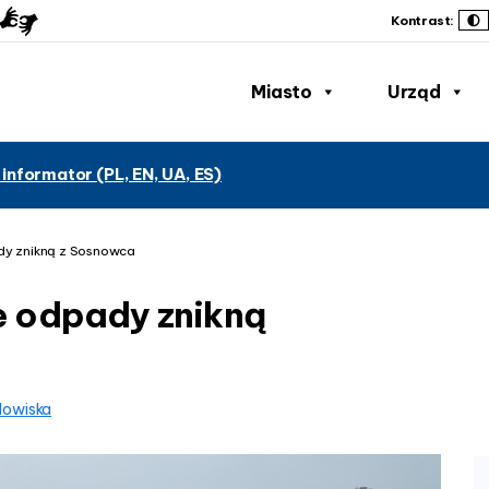
Kontrast:
Miasto
Urząd
 informator (PL, EN, UA, ES)
dy znikną z Sosnowca
e odpady znikną
dowiska