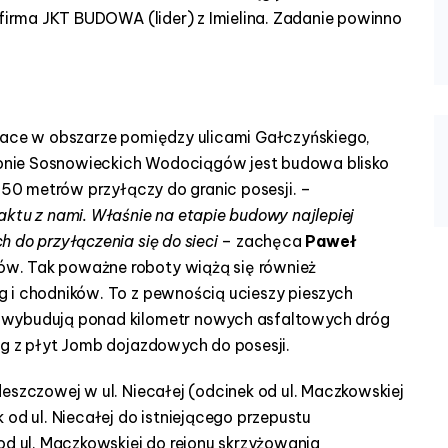
 firma JKT BUDOWA (lider) z Imielina. Zadanie powinno
prace w obszarze pomiędzy ulicami Gałczyńskiego,
tronie Sosnowieckich Wodociągów jest budowa blisko
 650 metrów przyłączy do granic posesji. –
aktu z nami. Właśnie na etapie budowy najlepiej
 do przyłączenia się do sieci
– zachęca
Paweł
w. Tak poważne roboty wiążą się również
 i chodników. To z pewnością ucieszy pieszych
 wybudują ponad kilometr nowych asfaltowych dróg
óg z płyt Jomb dojazdowych do posesji.
eszczowej w ul. Niecałej (odcinek od ul. Maczkowskiej
 od ul. Niecałej do istniejącego przepustu
od ul. Maczkowskiej do rejonu skrzyżowania