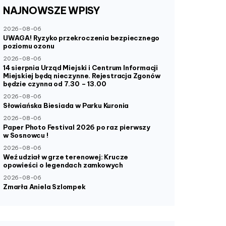
NAJNOWSZE
WPISY
2026-08-06
UWAGA! Ryzyko przekroczenia bezpiecznego
poziomu ozonu
2026-08-06
14 sierpnia Urząd Miejski i Centrum Informacji
Miejskiej będą nieczynne. Rejestracja Zgonów
będzie czynna od 7.30 – 13.00
2026-08-06
Słowiańska Biesiada w Parku Kuronia
2026-08-06
Paper Photo Festival 2026 po raz pierwszy
w Sosnowcu !
2026-08-06
Weź udział w grze terenowej: Krucze
opowieści o legendach zamkowych
2026-08-06
Zmarła Aniela Szlompek