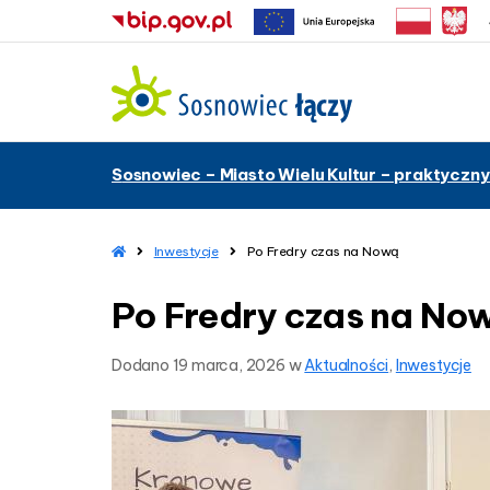
–
Sosnowiec – Miasto Wielu Kultur – praktyczny
P
o
F
r
H
Inwestycje
Po Fredry czas na Nową
o
e
m
d
Po Fredry czas na No
e
r
y
Dodano
19 marca, 2026
w
Aktualności
,
Inwestycje
c
z
a
s
n
a