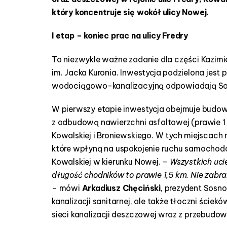
który koncentruje się wokół ulicy Nowej.
I etap – koniec prac na ulicy Fredry
To niezwykle ważne zadanie dla części Kazimi
im. Jacka Kuronia. Inwestycja podzielona jes
wodociągowo-kanalizacyjną odpowiadają Sos
W pierwszy etapie inwestycja obejmuje budowę 
z odbudową nawierzchni asfaltowej (prawie 1 
Kowalskiej i Broniewskiego. W tych miejscach 
które wpłyną na uspokojenie ruchu samochodow
Kowalskiej w kierunku Nowej. –
Wszystkich uci
długość chodników to prawie 1,5 km. Nie zabr
– mówi
Arkadiusz Chęciński
, prezydent Sosno
kanalizacji sanitarnej, ale także tłoczni ści
sieci kanalizacji deszczowej wraz z przebudow