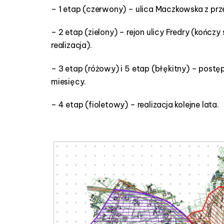
– 1 etap (czerwony) – ulica Maczkowska z p
– 2 etap (zielony) – rejon ulicy Fredry (kończy 
realizacja).
– 3 etap (różowy) i 5 etap (błękitny) – post
miesięcy.
– 4 etap (fioletowy) – realizacja kolejne lata.