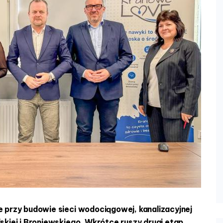
e przy budowie sieci wodociągowej, kanalizacyjnej
skiej i Broniewskiego. Wkrótce ruszy drugi etap,