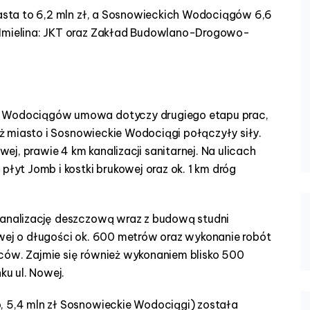
miasta to 6,2 mln zł, a Sosnowieckich Wodociągów 6,6
 Imielina: JKT oraz Zakład Budowlano-Drogowo-
ch Wodociągów umowa dotyczy drugiego etapu prac,
ież miasto i Sosnowieckie Wodociągi połączyły siły.
j, prawie 4 km kanalizacji sanitarnej. Na ulicach
płyt Jomb i kostki brukowej oraz ok. 1 km dróg
 kanalizację deszczową wraz z budową studni
owej o długości ok. 600 metrów oraz wykonanie robót
ców. Zajmie się również wykonaniem blisko 500
u ul. Nowej.
, 5,4 mln zł Sosnowieckie Wodociągi) została