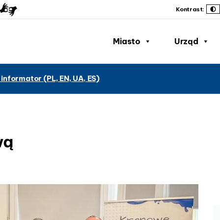
Kontrast:
Miasto
Urząd
 informator (PL, EN, UA, ES)
wą