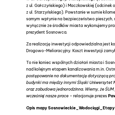
z ul. Gałczyńskiego) i Maczkowskiej (odcinek
z ul. Starzyńskiego). Powstanie w sumie kilom
samym wpłynie na bezpieczeństwo pieszych, 
wyłącznie ze środków miasta wykonujemy pra
prezydent Sosnowca.
Za realizację inwestycji odpowiedzialna jest 
Drogowo-Melioracyjny. Koszt inwestycji zamyk
To nie koniec wspólnych działań miasta i S
nad kolejnym etapem kanalizowania m.in. Ost
postępowanie na dokumentację dotyczącą prac 
budynki ma między innymi Śląski Uniwersytet 
oraz zabudowa jednorodzinna. Wiemy, że ŚUM
wcześniej nasze prace
– relacjonuje prezes
Paw
Opis mapy Sosnowieckie_Wodociągi_Etapy