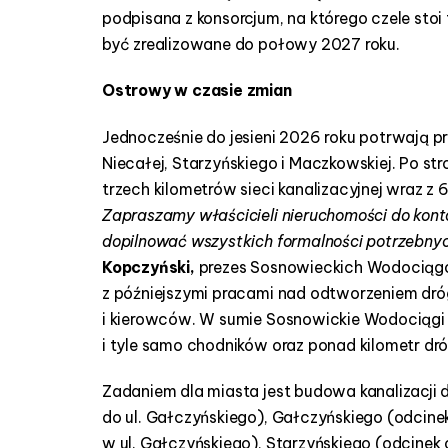
podpisana z konsorcjum, na którego czele stoi
być zrealizowane do połowy 2027 roku.
Ostrowy w czasie zmian
Jednocześnie do jesieni 2026 roku potrwają 
Niecałej, Starzyńskiego i Maczkowskiej. Po s
trzech kilometrów sieci kanalizacyjnej wraz z
Zapraszamy właścicieli nieruchomości do kont
dopilnować wszystkich formalności potrzebnych
Kopczyński,
prezes Sosnowieckich Wodociągó
z późniejszymi pracami nad odtworzeniem dróg
i kierowców. W sumie Sosnowickie Wodociągi
i tyle samo chodników oraz ponad kilometr dr
Zadaniem dla miasta jest budowa kanalizacji d
do ul. Gałczyńskiego), Gałczyńskiego (odcinek
w ul. Gałczyńskiego), Starzyńskiego (odcinek 