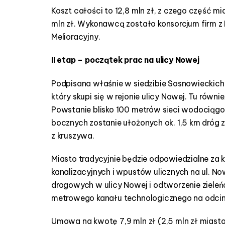
Koszt całości to 12,8 mln zł, z czego część 
mln zł. Wykonawcą zostało konsorcjum firm z
Melioracyjny.
II etap – początek prac na ulicy Nowej
Podpisana właśnie w siedzibie Sosnowiecki
który skupi się w rejonie ulicy Nowej. Tu równ
Powstanie blisko 100 metrów sieci wodociągowe
bocznych zostanie ułożonych ok. 1,5 km dróg z 
z kruszywa.
Miasto tradycyjnie będzie odpowiedzialne za
kanalizacyjnych i wpustów ulicznych na ul. N
drogowych w ulicy Nowej i odtworzenie zieleń
metrowego kanału technologicznego na odcink
Umowa na kwotę 7,9 mln zł (2,5 mln zł miasto