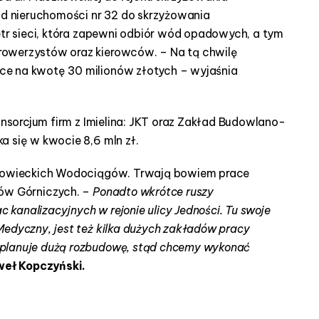
 od nieruchomości nr 32 do skrzyżowania
etr sieci, która zapewni odbiór wód opadowych, a tym
rowerzystów oraz kierowców. – Na tą chwilę
ce na kwotę 30 milionów złotych – wyjaśnia
konsorcjum firm z Imielina: JKT oraz Zakład Budowlano-
a się w kwocie 8,6 mln zł.
osnowieckich Wodociągów. Trwają bowiem prace
rów Górniczych. –
Ponadto wkrótce ruszy
kanalizacyjnych w rejonie ulicy Jedności. Tu swoje
Medyczny, jest też kilka dużych zakładów pracy
 planuje dużą rozbudowę, stąd chcemy wykonać
eł Kopczyński.