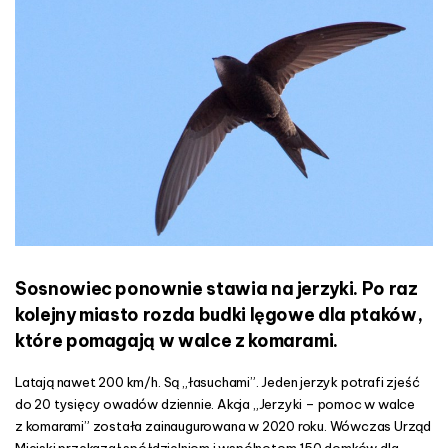
c
n
z
e
s
k
o
m
a
r
ó
w
w
a
k
Sosnowiec ponownie stawia na jerzyki. Po raz
c
j
kolejny miasto rozda budki lęgowe dla ptaków,
i
które pomagają w walce z komarami.
Latają nawet 200 km/h. Są „łasuchami”. Jeden jerzyk potrafi zjeść
do 20 tysięcy owadów dziennie. Akcja „Jerzyki – pomoc w walce
z komarami” została zainaugurowana w 2020 roku. Wówczas Urząd