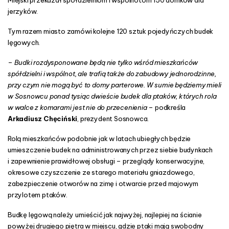
Miejski przekazał spółdzielniom i wspólnotom 150 domków dla
jerzyków.
Tym razem miasto zamówi kolejne 120 sztuk pojedyńczych budek
lęgowych.
–
Budki rozdysponowane będą nie tylko wśród mieszkańców
spółdzielni i wspólnot, ale trafią także do zabudowy jednorodzinne,
przy czym nie mogą być to domy parterowe. W sumie będziemy mieli
w Sosnowcu ponad tysiąc dwieście budek dla ptaków, których rola
w walce z komarami jest nie do przecenienia
– podkreśla
Arkadiusz Chęciński
, prezydent Sosnowca.
Rolą mieszkańców podobnie jak w latach ubiegłych będzie
umieszczenie budek na administrowanych przez siebie budynkach
i zapewnienie prawidłowej obsługi – przeglądy konserwacyjne,
okresowe czyszczenie ze starego materiału gniazdowego,
zabezpieczenie otworów na zimę i otwarcie przed majowym
przylotem ptaków.
Budkę lęgową należy umieścić jak najwyżej, najlepiej na ścianie
powyżej drugiego piętra w miejscu, gdzie ptaki mają swobodny