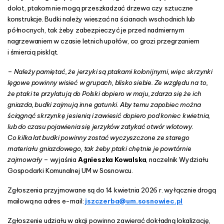
dolot, ptakom nie mogą przeszkadzać drzewa czy sztuczne
konstrukcje. Budki należy wieszać na ścianach wschodnich lub
północnych, tak żeby zabezpieczyć je przed nadmiernym
nagrzewaniem w czasie letnich upałów, co grozi przegrzaniem
i śmiercią piskląt.
–
Należy pamiętać, że jerzyki są ptakami kolonijnymi, więc skrzynki
lęgowe powinny wisieć w grupach, blisko siebie. Ze względu na to,
że ptaki te przylatują do Polski dopiero w maju, zdarza się że ich
gniazda, budki zajmują inne gatunki. Aby temu zapobiec można
ściągnąć skrzynkę jesienią i zawiesić dopiero pod koniec kwietnia,
lub do czasu pojawienia się jerzyków zatykać otwór wlotowy.
Co kilka lat budki powinny zostać wyczyszczone ze starego
materiału gniazdowego, tak żeby ptaki chętnie je powtórnie
zajmowały
– wyjaśnia
Agnieszka Kowalska
, naczelnik Wydziału
Gospodarki Komunalnej UM w Sosnowcu.
Zgłoszenia przyjmowane są do 14 kwietnia 2026 r. wyłącznie drogą
mailową na adres e-mail:
jszczerba@um.sosnowiec.pl
Zgłoszenie udziału w akcji powinno zawierać dokładną lokalizację,