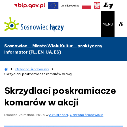
–
S
k
r
W
MENU
z
y
C
d
Sosnowiec – Miasto Wielu Kultur – praktyczny
l
A
informator (PL, EN, UA, ES)
a
c
G
i
H
Ochrona środowiska
b
p
o
Skrzydlaci poskramiacze komarów w akcji
o
m
u
e
s
Skrzydlaci poskramiacze
k
t
r
komarów w akcji
a
t
m
Dodano
25 marca, 2026
w
Aktualności
,
Ochrona środowiska
i
o
a