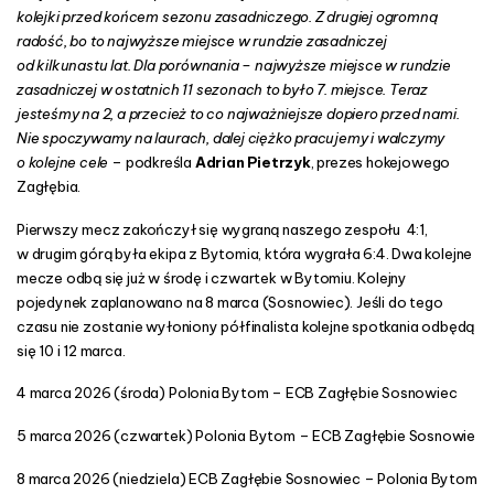
kolejki przed końcem sezonu zasadniczego. Z drugiej ogromną
radość, bo to najwyższe miejsce w rundzie zasadniczej
od kilkunastu lat. Dla porównania – najwyższe miejsce w rundzie
zasadniczej w ostatnich 11 sezonach to było 7. miejsce. Teraz
jesteśmy na 2, a przecież to co najważniejsze dopiero przed nami.
Nie spoczywamy na laurach, dalej ciężko pracujemy i walczymy
o kolejne cele
– podkreśla
Adrian Pietrzyk
, prezes hokejowego
Zagłębia.
Pierwszy mecz zakończył się wygraną naszego zespołu 4:1,
w drugim górą była ekipa z Bytomia, która wygrała 6:4. Dwa kolejne
mecze odbą się już w środę i czwartek w Bytomiu. Kolejny
pojedynek zaplanowano na 8 marca (Sosnowiec). Jeśli do tego
czasu nie zostanie wyłoniony półfinalista kolejne spotkania odbędą
się 10 i 12 marca.
4 marca 2026 (środa) Polonia Bytom – ECB Zagłębie Sosnowiec
5 marca 2026 (czwartek) Polonia Bytom – ECB Zagłębie Sosnowie
8 marca 2026 (niedziela) ECB Zagłębie Sosnowiec – Polonia Bytom