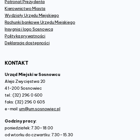
Patronat Prezydenta
Kierownictwo Miasta
Wydziały Urzędu Miejskiego
Rachunki bankowe Urzędu Miejskiego
Insygnia i logo Sosnowca
Polityka prywatności
Deklaracja dostępności
KONTAKT
Urząd Miejski w Sosnowcu
Aleja Zwycięstwa 20
41-200 Sosnowiec
tel.: (32) 296 0 600
faks: (32) 296 0 605
e-mail:
um@um.sosnowiec.pl
Godziny pracy:
poniedziałek: 7.30–18.00
od wtorku do czwartku: 7.30–15.30