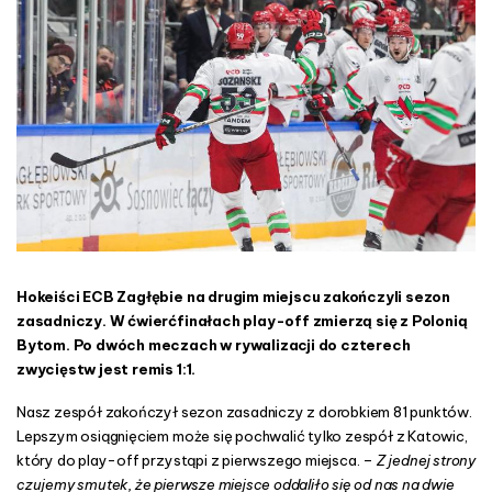
c
n
z
ą
s
t
e
k
Hokeiści ECB Zagłębie na drugim miejscu zakończyli sezon
zasadniczy. W ćwierćfinałach play-off zmierzą się z Polonią
Bytom. Po dwóch meczach w rywalizacji do czterech
zwycięstw jest remis 1:1.
Nasz zespół zakończył sezon zasadniczy z dorobkiem 81 punktów.
Lepszym osiągnięciem może się pochwalić tylko zespół z Katowic,
który do play-off przystąpi z pierwszego miejsca. –
Z jednej strony
czujemy smutek, że pierwsze miejsce oddaliło się od nas na dwie