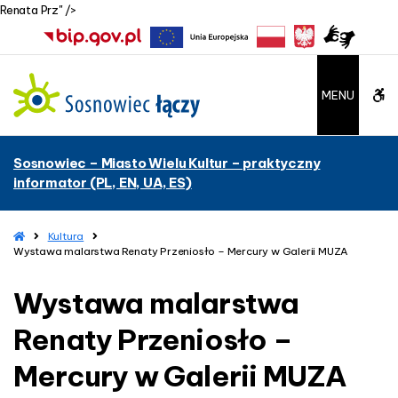
Renata Prz" />
–
W
y
s
W
MENU
t
a
C
w
Sosnowiec – Miasto Wielu Kultur – praktyczny
a
A
informator (PL, EN, UA, ES)
m
a
G
l
H
Kultura
b
a
o
Wystawa malarstwa Renaty Przeniosło – Mercury w Galerii MUZA
r
m
u
e
s
Wystawa malarstwa
t
t
w
Renaty Przeniosło –
a
t
R
Mercury w Galerii MUZA
e
o