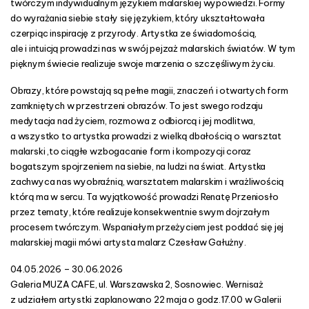
twórczym indywidualnym językiem malarskiej wypowiedzi. Formy
do wyrażania siebie stały się językiem, który ukształtowała
czerpiąc inspirację z przyrody. Artystka ze świadomością,
ale i intuicją prowadzi nas w swój pejzaż malarskich światów. W tym
pięknym świecie realizuje swoje marzenia o szczęśliwym życiu.
Obrazy, które powstają są pełne magii, znaczeń i otwartych form
zamkniętych w przestrzeni obrazów. To jest swego rodzaju
medytacja nad życiem, rozmowa z odbiorcą i jej modlitwa,
a wszystko to artystka prowadzi z wielką dbałością o warsztat
malarski ,to ciągłe wzbogacanie form i kompozycji coraz
bogatszym spojrzeniem na siebie, na ludzi na świat. Artystka
zachwyca nas wyobraźnią, warsztatem malarskim i wrażliwością
którą ma w sercu. Ta wyjątkowość prowadzi Renatę Przeniosło
przez tematy, które realizuje konsekwentnie swym dojrzałym
procesem twórczym. Wspaniałym przeżyciem jest poddać się jej
malarskiej magii mówi artysta malarz Czesław Gałużny.
04.05.2026 – 30.06.2026
Galeria MUZA CAFE, ul. Warszawska 2, Sosnowiec. Wernisaż
z udziałem artystki zaplanowano 22 maja o godz.17.00 w Galerii