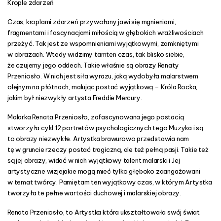
Krople zdarzeń
Czas, kroplami zdarzeń przywołany jawi się mgnieniami,
fragmentami i fascynacjami miłością w głębokich wrażliwościach
przeżyć. Tak jest ze wspomnieniami wyjątkowymi, zamkniętymi
w obrazach. Wtedy widzimy tamten czas, tak blisko siebie,
że czujemy jego oddech. Takie właśnie są obrazy Renaty
Przeniosło. W nich jest siła wyrazu, jaką wydobyła malarstwem
olejnym na płótnach, malując postać wyjątkową – Króla Rocka,
jakim był niezwykły artysta Freddie Mercury.
Malarka Renata Przeniosło, zafascynowana jego postacią
stworzyła cykl 12 portretów psychologicznych tego Muzyka i są
to obrazy niezwykłe. Artystka brawurowo przedstawia nam
tę w gruncie rzeczy postać tragiczną, ale też pełną pasji. Takie też
są jej obrazy, widać w nich wyjątkowy talent malarski i Jej
artystyczne wizjejakie mogą mieć tylko głęboko zaangażowani
w temat twórcy. Pamiętam ten wyjątkowy czas, w którym Artystka
tworzyła te pełne wartości duchowej i malarskiej obrazy.
Renata Przeniosło, to Artystka która ukształtowała swój świat