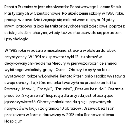
y
Renata Przeniosło jest absolwentką Państwowego Liceum Sztuk
w
Plastycznych w Częstochowie. Po ukończeniu szkoły w 1968 roku,
G
pracuje w zawodzie i zajmuje się malarstwem olejnym. Między
a
innymi pracowała jako instruktor psychoterapii zajęciowej poprzez
l
sztukę z ludźmi chorymi, wtedy też zainteresowała się portretem
e
i psychologią.
r
i
W 1982 roku w pożarze mieszkania, straciła wieloletni dorobek
i
artystyczny. W 1991 roku powstał cykl 12-tu obrazów,
M
dedykowanych Freddiemu Mercury w pierwszą rocznicę śmierci
U
wybitnego wokalisty grupy „Quinn”. Obrazy te były na kilku
Z
wystawach, także w Londynie. Renata Przeniosło rzadko wystawia
A
swoje obrazy. Te, które malarka tworzyła na przestrzeni lat to:
Portrety „Maski”, „Erotyki”, „Tatuaże”, „Drzewa bez liści”. Ostatnie
prace to „Skojarzenia”. Inspiracją dla artystki jest otaczająca
ją rzeczywistość. Obrazy malarki znajdują się u prywatnych
nabywców w kraju i za granicą. 10 obrazów „Drzewa bez liści”
przekazała w formie darowizny w 2018 roku Sosnowieckiemu
Hospicjum.