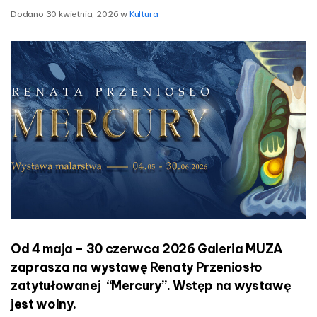
n
Dodano
30 kwietnia, 2026
w
Kultura
a
n
t
y
s
P
r
z
e
n
i
o
s
ł
o
–
M
Od 4 maja – 30 czerwca 2026 Galeria MUZA
e
zaprasza na wystawę Renaty Przeniosło
r
c
zatytułowanej “Mercury”. Wstęp na wystawę
u
jest wolny.
r