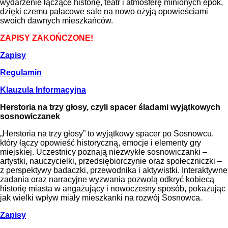
wydarzenie łączące historię, teatr i atmosferę minionych epok,
dzięki czemu pałacowe sale na nowo ożyją opowieściami
swoich dawnych mieszkańców.
ZAPISY ZAKOŃCZONE!
Zapisy
Regulamin
Klauzula Informacyjna
Herstoria na trzy głosy, czyli spacer śladami wyjątkowych
sosnowiczanek
„Herstoria na trzy głosy” to wyjątkowy spacer po Sosnowcu,
który łączy opowieść historyczną, emocje i elementy gry
miejskiej. Uczestnicy poznają niezwykłe sosnowiczanki –
artystki, nauczycielki, przedsiębiorczynie oraz społeczniczki –
z perspektywy badaczki, przewodnika i aktywistki. Interaktywne
zadania oraz narracyjne wyzwania pozwolą odkryć kobiecą
historię miasta w angażujący i nowoczesny sposób, pokazując
jak wielki wpływ miały mieszkanki na rozwój Sosnowca.
Zapisy