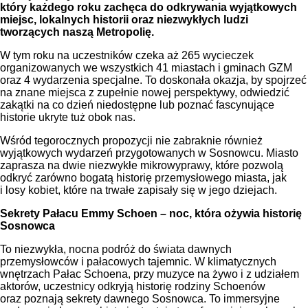
który każdego roku zachęca do odkrywania wyjątkowych
miejsc, lokalnych historii oraz niezwykłych ludzi
tworzących naszą Metropolię.
W tym roku na uczestników czeka aż 265 wycieczek
organizowanych we wszystkich 41 miastach i gminach GZM
oraz 4 wydarzenia specjalne. To doskonała okazja, by spojrzeć
na znane miejsca z zupełnie nowej perspektywy, odwiedzić
zakątki na co dzień niedostępne lub poznać fascynujące
historie ukryte tuż obok nas.
Wśród tegorocznych propozycji nie zabraknie również
wyjątkowych wydarzeń przygotowanych w Sosnowcu. Miasto
zaprasza na dwie niezwykłe mikrowyprawy, które pozwolą
odkryć zarówno bogatą historię przemysłowego miasta, jak
i losy kobiet, które na trwałe zapisały się w jego dziejach.
Sekrety Pałacu Emmy Schoen – noc, która ożywia historię
Sosnowca
To niezwykła, nocna podróż do świata dawnych
przemysłowców i pałacowych tajemnic. W klimatycznych
wnętrzach Pałac Schoena, przy muzyce na żywo i z udziałem
aktorów, uczestnicy odkryją historię rodziny Schoenów
oraz poznają sekrety dawnego Sosnowca. To immersyjne