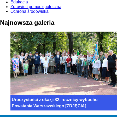
Edukacja
Zdrowie i pomoc społeczna
Ochrona środowiska
Najnowsza
galeria
Uroczystości z okazji 82. rocznicy wybuchu
Powstania Warszawskiego [ZDJĘCIA]