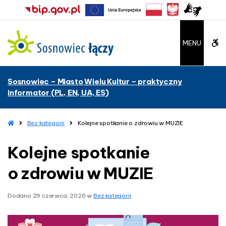
–
K
o
l
W
MENU
e
j
C
n
Sosnowiec – Miasto Wielu Kultur – praktyczny
e
A
informator (PL, EN, UA, ES)
s
p
G
o
H
Bez kategorii
Kolejne spotkanie o zdrowiu w MUZIE
b
t
o
k
m
Kolejne spotkanie
u
e
a
n
o zdrowiu w MUZIE
t
i
e
t
o
Dodano
29 czerwca, 2026
w
Bez kategorii
z
o
d