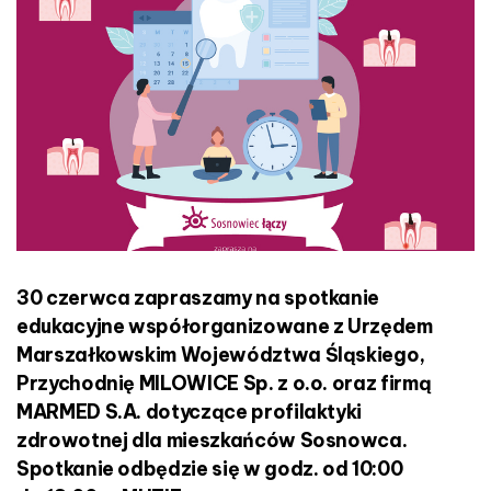
r
n
o
w
s
i
u
w
M
U
Z
I
E
30 czerwca zapraszamy na spotkanie
edukacyjne współorganizowane z Urzędem
Marszałkowskim Województwa Śląskiego,
Przychodnię MILOWICE Sp. z o.o. oraz firmą
MARMED S.A. dotyczące profilaktyki
zdrowotnej dla mieszkańców Sosnowca.
Spotkanie odbędzie się w godz. od 10:00