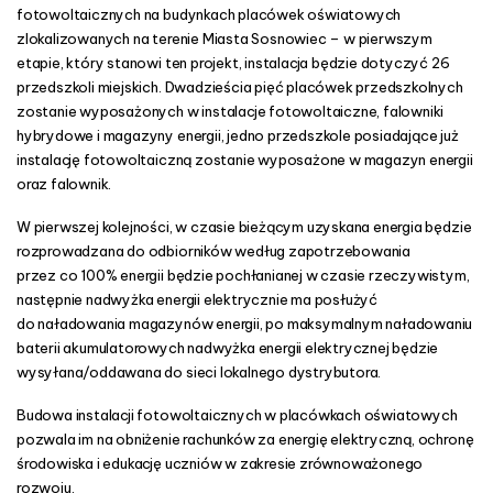
fotowoltaicznych na budynkach placówek oświatowych
c
zlokalizowanych na terenie Miasta Sosnowiec – w pierwszym
ó
etapie, który stanowi ten projekt, instalacja będzie dotyczyć 26
w
przedszkoli miejskich. Dwadzieścia pięć placówek przedszkolnych
e
zostanie wyposażonych w instalacje fotowoltaiczne, falowniki
k
hybrydowe i magazyny energii, jedno przedszkole posiadające już
o
instalację fotowoltaiczną zostanie wyposażone w magazyn energii
ś
oraz falownik.
w
i
W pierwszej kolejności, w czasie bieżącym uzyskana energia będzie
a
rozprowadzana do odbiorników według zapotrzebowania
t
przez co 100% energii będzie pochłanianej w czasie rzeczywistym,
o
następnie nadwyżka energii elektrycznie ma posłużyć
w
do naładowania magazynów energii, po maksymalnym naładowaniu
y
baterii akumulatorowych nadwyżka energii elektrycznej będzie
c
wysyłana/oddawana do sieci lokalnego dystrybutora.
h
,
Budowa instalacji fotowoltaicznych w placówkach oświatowych
e
pozwala im na obniżenie rachunków za energię elektryczną, ochronę
t
środowiska i edukację uczniów w zakresie zrównoważonego
a
rozwoju.