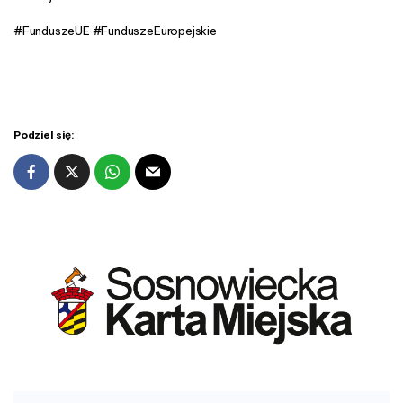
p
I
#FunduszeUE #FunduszeEuropejskie
Podziel się: