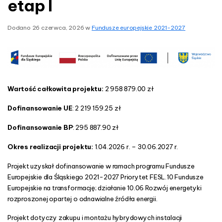
etap I
c
n
–
i
s
Dodano
26 czerwca, 2026
w
Fundusze europejskie 2021-2027
n
s
t
a
l
a
Wartość całkowita projektu:
2 958 879.00 zł
c
Dofinansowanie UE
: 2 219 159.25 zł
j
e
Dofinansowanie BP
: 295 887.90 zł
O
Z
Okres realizacji projektu:
1.04.2026 r. – 30.06.2027 r.
E
d
Projekt uzyskał dofinansowanie w ramach programu Fundusze
l
Europejskie dla Śląskiego 2021-2027 Priorytet FESL.10 Fundusze
a
Europejskie na transformację; działanie 10.06 Rozwój energetyki
p
rozproszonej opartej o odnawialne źródła energii.
l
Projekt dotyczy zakupu i montażu hybrydowych instalacji
a