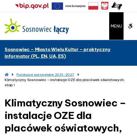
–
K
l
i
W
MENU
m
a
C
t
Sosnowiec – Miasto Wielu Kultur – praktyczny
y
A
informator (PL, EN, UA, ES)
c
z
G
n
H
Fundusze europejskie 2021-2027
b
y
o
Klimatyczny Sosnowiec – instalacje OZE dla placówek oświatowych,
S
m
etap I
u
e
o
s
Klimatyczny Sosnowiec –
t
n
o
instalacje OZE dla
t
w
i
placówek oświatowych,
o
e