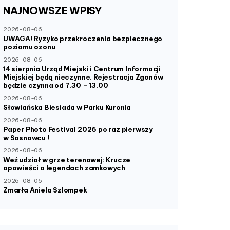
NAJNOWSZE
WPISY
2026-08-06
UWAGA! Ryzyko przekroczenia bezpiecznego
poziomu ozonu
2026-08-06
14 sierpnia Urząd Miejski i Centrum Informacji
Miejskiej będą nieczynne. Rejestracja Zgonów
będzie czynna od 7.30 – 13.00
2026-08-06
Słowiańska Biesiada w Parku Kuronia
2026-08-06
Paper Photo Festival 2026 po raz pierwszy
w Sosnowcu !
2026-08-06
Weź udział w grze terenowej: Krucze
opowieści o legendach zamkowych
2026-08-06
Zmarła Aniela Szlompek