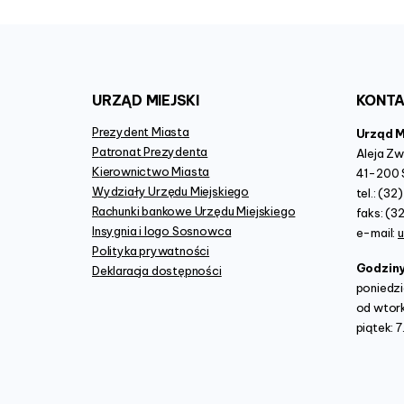
URZĄD
MIEJSKI
KONT
Prezydent Miasta
Urząd 
Patronat Prezydenta
Aleja Z
Kierownictwo Miasta
41-200 
Wydziały Urzędu Miejskiego
tel.: (3
Rachunki bankowe Urzędu Miejskiego
faks: (3
Insygnia i logo Sosnowca
e-mail:
Polityka prywatności
Godzin
Deklaracja dostępności
poniedzi
od wtork
piątek: 