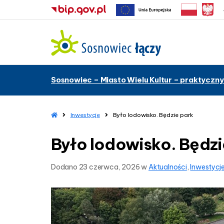
–
Sosnowiec – Miasto Wielu Kultur – praktyczny
B
y
ł
o
H
Inwestycje
Było lodowisko. Będzie park
o
l
m
o
Było lodowisko. Będzi
e
d
o
Dodano
23 czerwca, 2026
w
Aktualności
,
Inwestycj
w
i
s
k
o
.