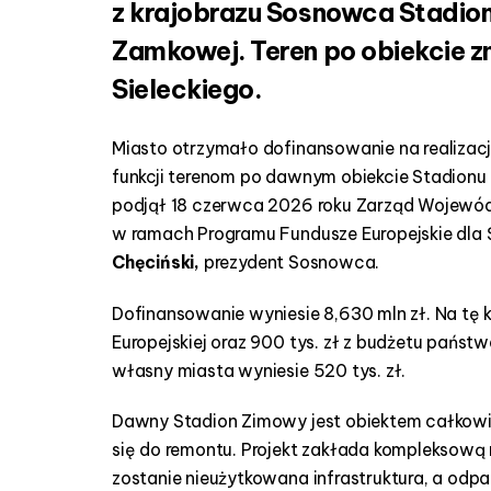
z krajobrazu Sosnowca Stadion 
Zamkowej. Teren po obiekcie zn
Sieleckiego.
Miasto otrzymało dofinansowanie na realizac
funkcji terenom po dawnym obiekcie Stadionu
podjął 18 czerwca 2026 roku Zarząd Wojewódz
w ramach Programu Fundusze Europejskie dla 
Chęciński,
prezydent Sosnowca.
Dofinansowanie wyniesie 8,630 mln zł. Na tę k
Europejskiej oraz 900 tys. zł z budżetu państw
własny miasta wyniesie 520 tys. zł.
Dawny Stadion Zimowy jest obiektem całkowi
się do remontu. Projekt zakłada kompleksową r
zostanie nieużytkowana infrastruktura, a od