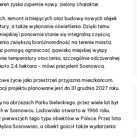
ren zyska zupełnie nowy, zielony charakter.
ch, remont istniejących oraz budowę nowych alejek
ry, a także wykonanie oświetlenia. Dzięki temu
ejskiej i ponownie stanie się integralną częścią
nia zwiększą bioróżnorodność na terenie miasta,
az pomogą ograniczać zjawisko miejskiej wyspy
żenie temperatury otoczenia, szczególnie odczuwalnej
koło 2,4 hektara – mówi prezydent Sosnowca.
we życie jako przestrzeń przyjazna mieszkańcom,
acji projektu planowane jest do 31 grudnia 2027 roku.
na obrzeżach Parku Sieleckiego, przez wiele lat był
ch w Sosnowcu. Lodowisko otwarto w 1966 roku,
z pierwszych tego typu obiektów w Polsce. Przez lata
łębia Sosnowiec, a obiekt gościł także wydarzenia