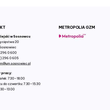
AKT
METROPOLIA
GZM
Miejski w Sosnowcu
wycięstwa 20
Sosnowiec
2) 296 0 600
2) 296 0 605
um@um.sosnowiec.pl
y pracy:
ałek: 7.30–18.00
u do czwartku: 7.30–15.30
7.30–13.00