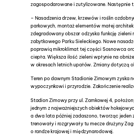
zagospodarowane i zutylizowane. Następnie te
– Nasadzenia drzew, krzewów i roślin ozdobny
parkowych, montaż elementów małej architektu
zdegradowany obszar odzyska funkcję zieleni mi
zabytkowego Parku Sieleckiego. Nowe nasadze
poprawią mikroklimat tej części Sosnowca or
ciepła. Większa ilość zieleni wpłynie na obni
w okresach letnich upałów. Zmiany dotyczą o
Teren po dawnym Stadionie Zimowym zyska no
wypoczynkowi i przyrodzie. Zakończenie realiz
Stadion Zimowy przy ul. Zamkowej 4, położony 
jednym z najważniejszych obiektów hokejowy
a dwa lata później zadaszono, tworząc jeden 
trenowały i rozgrywały tu mecze drużyny Zag
o randze krajowej i międzynarodowej.