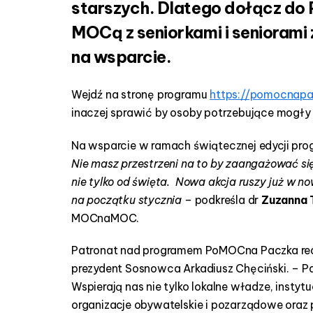
starszych. Dlatego dołącz do 
k
i
MOCą z seniorkami i seniorami
na wsparcie.
Wejdź na stronę programu
https://pomocnapa
inaczej sprawić by osoby potrzebujące mogły
Na wsparcie w ramach świątecznej edycji prog
Nie masz przestrzeni na to by zaangażować s
nie tylko od święta. Nowa akcja ruszy już w 
na początku stycznia
– podkreśla dr
Zuzanna 
MOCnaMOC.
Patronat nad programem PoMOCna Paczka re
prezydent Sosnowca Arkadiusz Chęciński. – Pa
Wspierają nas nie tylko lokalne władze, instytu
organizacje obywatelskie i pozarządowe oraz 