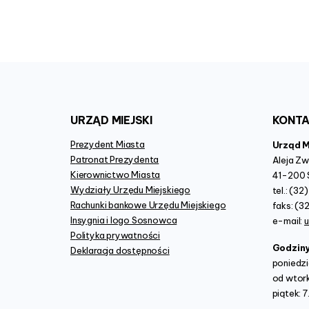
URZĄD
MIEJSKI
KONT
Prezydent Miasta
Urząd 
Patronat Prezydenta
Aleja Z
Kierownictwo Miasta
41-200 
Wydziały Urzędu Miejskiego
tel.: (3
Rachunki bankowe Urzędu Miejskiego
faks: (3
Insygnia i logo Sosnowca
e-mail:
Polityka prywatności
Godzin
Deklaracja dostępności
poniedzi
od wtork
piątek: 