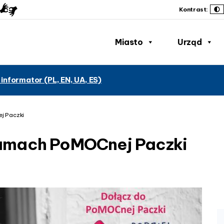
Kontrast:
Miasto
Urząd
 informator (PL, EN, UA, ES)
j Paczki
ramach PoMOCnej Paczki