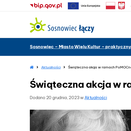
–
Sosnowiec – Miasto Wielu Kultur – praktyczny
Ś
w
i
ą
H
Aktualności
Świąteczna akcja w ramach PoMOCne
o
t
m
e
Świąteczna akcja w 
e
c
z
Dodano
20 grudnia, 2023
w
Aktualności
n
a
a
k
c
j