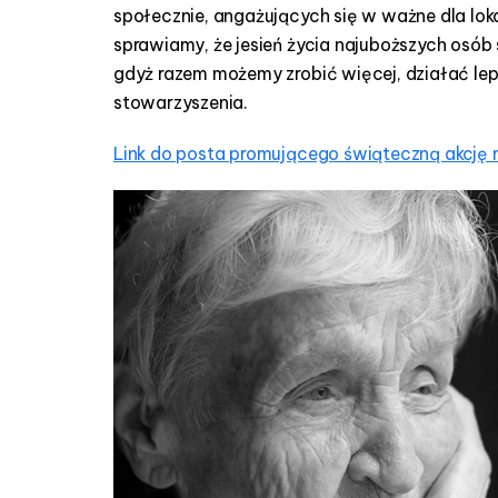
społecznie, angażujących się w ważne dla lok
sprawiamy, że jesień życia najuboższych osób
gdyż razem możemy zrobić więcej, działać lep
stowarzyszenia.
Link do posta promującego świąteczną akcję