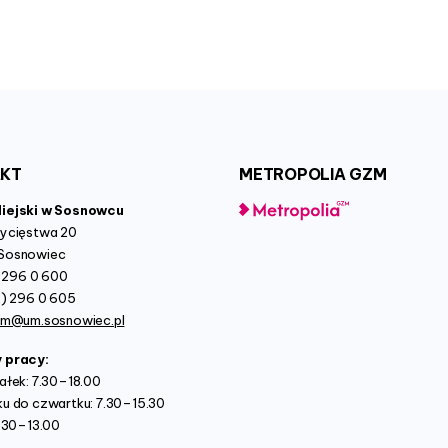
AKT
METROPOLIA
GZM
Miejski w Sosnowcu
wycięstwa 20
Sosnowiec
2) 296 0 600
2) 296 0 605
um@um.sosnowiec.pl
y pracy:
ałek: 7.30–18.00
u do czwartku: 7.30–15.30
7.30–13.00