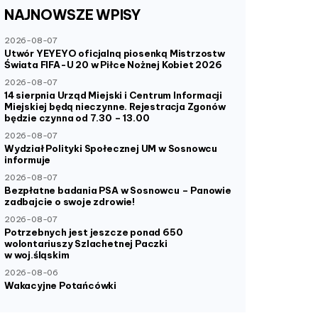
NAJNOWSZE
WPISY
2026-08-07
Utwór YEYEYO oficjalną piosenką Mistrzostw
Świata FIFA-U 20 w Piłce Nożnej Kobiet 2026
2026-08-07
14 sierpnia Urząd Miejski i Centrum Informacji
Miejskiej będą nieczynne. Rejestracja Zgonów
będzie czynna od 7.30 – 13.00
2026-08-07
Wydział Polityki Społecznej UM w Sosnowcu
informuje
2026-08-07
Bezpłatne badania PSA w Sosnowcu – Panowie
zadbajcie o swoje zdrowie!
2026-08-07
Potrzebnych jest jeszcze ponad 650
wolontariuszy Szlachetnej Paczki
w woj.śląskim
2026-08-06
Wakacyjne Potańcówki