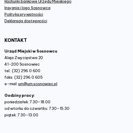
Rachunki bankowe Urzędu Miejskiego
Insygnia i logo Sosnowca
Polityka prywatności
Deklaracja dostępności
KONTAKT
Urząd Miejski w Sosnowcu
Aleja Zwycięstwa 20
41-200 Sosnowiec
tel.: (32) 296 0 600
faks: (32) 296 0 605
e-mail:
um@um.sosnowiec.pl
Godziny pracy:
poniedziałek: 7.30–18.00
od wtorku do czwartku: 7.30–15.30
piątek: 7.30–13.00