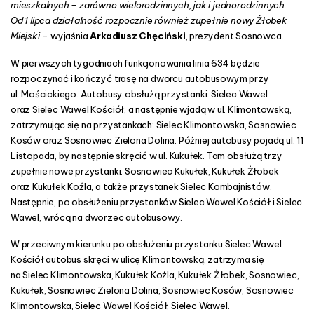
mieszkalnych – zarówno wielorodzinnych, jak i jednorodzinnych.
ł
Od 1 lipca działalność rozpocznie również zupełnie nowy Żłobek
e
Miejski
– wyjaśnia
Arkadiusz Chęciński
, prezydent Sosnowca.
k
W pierwszych tygodniach funkcjonowania linia 634 będzie
rozpoczynać i kończyć trasę na dworcu autobusowym przy
ul. Mościckiego. Autobusy obsłużą przystanki: Sielec Wawel
oraz Sielec Wawel Kościół, a następnie wjadą w ul. Klimontowską,
zatrzymując się na przystankach: Sielec Klimontowska, Sosnowiec
Kosów oraz Sosnowiec Zielona Dolina. Później autobusy pojadą ul. 11
Listopada, by następnie skręcić w ul. Kukułek. Tam obsłużą trzy
zupełnie nowe przystanki: Sosnowiec Kukułek, Kukułek Żłobek
oraz Kukułek Koźla, a także przystanek Sielec Kombajnistów.
Następnie, po obsłużeniu przystanków Sielec Wawel Kościół i Sielec
Wawel, wrócą na dworzec autobusowy.
W przeciwnym kierunku po obsłużeniu przystanku Sielec Wawel
Kościół autobus skręci w ulicę Klimontowską, zatrzyma się
na Sielec Klimontowska, Kukułek Koźla, Kukułek Żłobek, Sosnowiec,
Kukułek, Sosnowiec Zielona Dolina, Sosnowiec Kosów, Sosnowiec
Klimontowska, Sielec Wawel Kościół, Sielec Wawel.