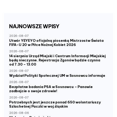
NAJNOWSZE
WPISY
2026-08-07
Utwór YEYEYO oficjalną piosenką Mistrzostw Świata
FIFA-U 20 w Piłce Nożnej Kobiet 2026
2026-08-07
14 sierpnia Urząd Miejski i Centrum Informacji Miejskiej
będą nieczynne. Rejestracja Zgonów będzie czynna
od 7.30 – 13.00
2026-08-07
Wydział Polityki Społecznej UM w Sosnowcu informuje
2026-08-07
Bezpłatne badania PSA w Sosnowcu – Panowie
zadbajcie o swoje zdrowie!
2026-08-07
Potrzebnych jest jeszcze ponad 650 wolontariuszy
Szlachetnej Paczki w woj.śląskim
2026-08-06