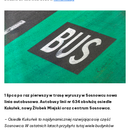
t
n
o
b
s
u
s
o
w
a
n
a
O
s
i
e
d
1 lipca po raz pierwszy w trasę wyruszy w Sosnowcu nowa
l
linia autobusowa. Autobusy linii nr 634 obsłużą osiedle
u
Kukułek, nowy Żłobek Miejski oraz centrum Sosnowca.
K
u
–
Osiedle Kukułek to najdynamiczniej rozwijająca się część
k
Sosnowca. W ostatnich latach przybyło tutaj wiele budynków
u