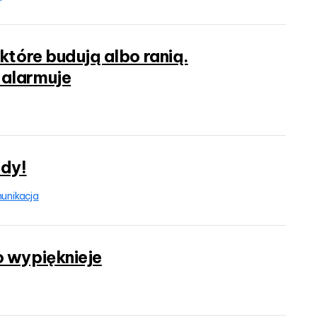
które budują albo ranią.
 alarmuje
ady!
unikacja
o wypięknieje