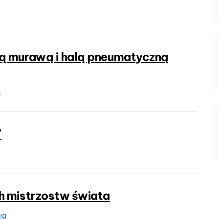
ą murawą i halą pneumatyczną
a
”
h mistrzostw świata
cja