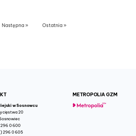
Następna »
Ostatnia »
AKT
METROPOLIA
GZM
Miejski w Sosnowcu
wycięstwa 20
Sosnowiec
2) 296 0 600
2) 296 0 605