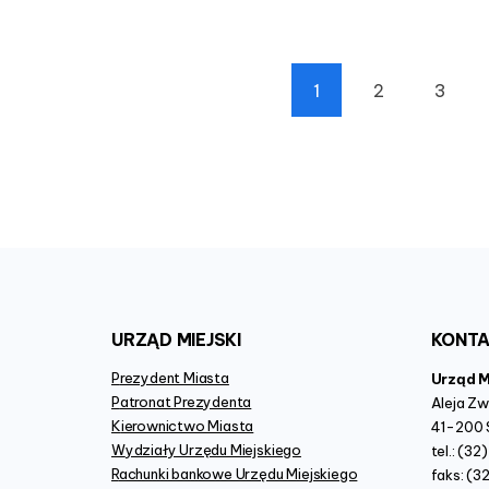
1
2
3
(
c
u
r
r
e
n
t
)
URZĄD
MIEJSKI
KONT
Prezydent Miasta
Urząd 
Patronat Prezydenta
Aleja Z
Kierownictwo Miasta
41-200 
Wydziały Urzędu Miejskiego
tel.: (3
Rachunki bankowe Urzędu Miejskiego
faks: (3