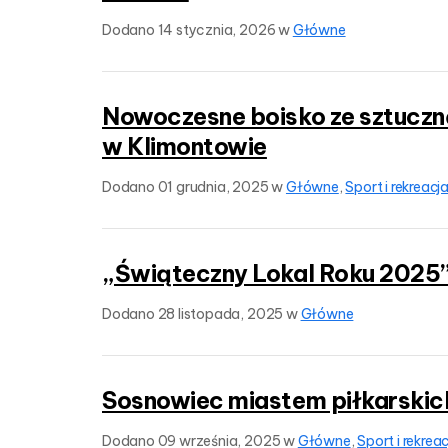
Dodano
14 stycznia, 2026
w
Główne
Nowoczesne boisko ze sztuczn
w Klimontowie
Dodano
01 grudnia, 2025
w
Główne
,
Sport i rekreacj
„Świąteczny Lokal Roku 2025
Dodano
28 listopada, 2025
w
Główne
Sosnowiec miastem piłkarskic
Dodano
09 września, 2025
w
Główne
,
Sport i rekrea