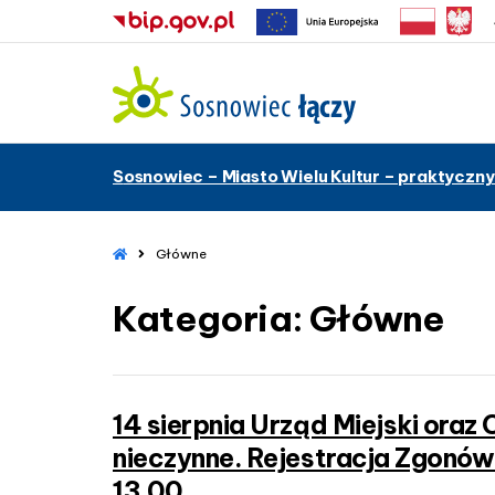
–
Sosnowiec – Miasto Wielu Kultur – praktyczny
G
ł
ó
w
H
Główne
o
n
m
e
Kategoria:
Główne
e
14 sierpnia Urząd Miejski oraz
nieczynne. Rejestracja Zgonów
13.00