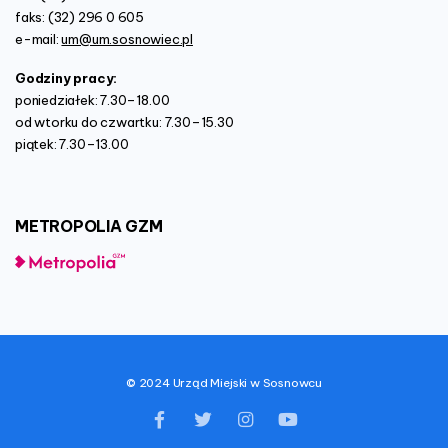
faks: (32) 296 0 605
e-mail:
um@um.sosnowiec.pl
Godziny pracy:
poniedziałek: 7.30–18.00
od wtorku do czwartku: 7.30–15.30
piątek: 7.30–13.00
METROPOLIA
GZM
© 2024 Urząd Miejski w Sosnowcu