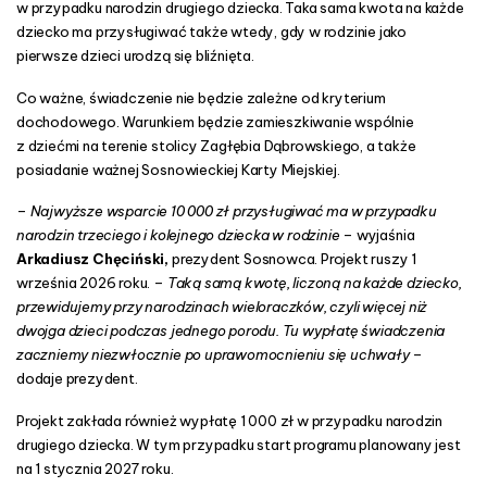
w przypadku narodzin drugiego dziecka. Taka sama kwota na każde
j
dziecko ma przysługiwać także wtedy, gdy w rodzinie jako
e
pierwsze dzieci urodzą się bliźnięta.
„
M
Co ważne, świadczenie nie będzie zależne od kryterium
a
dochodowego. Warunkiem będzie zamieszkiwanie wspólnie
l
z dziećmi na terenie stolicy Zagłębia Dąbrowskiego, a także
u
posiadanie ważnej Sosnowieckiej Karty Miejskiej.
s
z
–
Najwyższe wsparcie 10 000 zł przysługiwać ma w przypadku
k
narodzin trzeciego i kolejnego dziecka w rodzinie
– wyjaśnia
o
Arkadiusz Chęciński,
prezydent Sosnowca. Projekt ruszy 1
w
września 2026 roku. –
Taką samą kwotę, liczoną na każde dziecko,
e
przewidujemy przy narodzinach wieloraczków, czyli więcej niż
”
dwojga dzieci podczas jednego porodu. Tu wypłatę świadczenia
zaczniemy niezwłocznie po uprawomocnieniu się uchwały
–
dodaje prezydent.
Projekt zakłada również wypłatę 1 000 zł w przypadku narodzin
drugiego dziecka. W tym przypadku start programu planowany jest
na 1 stycznia 2027 roku.