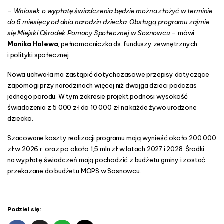
–
Wniosek o wypłatę świadczenia będzie można złożyć w terminie
do 6 miesięcy od dnia narodzin dziecka. Obsługą programu zajmie
się Miejski Ośrodek Pomocy Społecznej w Sosnowcu
– mówi
Monika Holewa
, pełnomocniczka ds. funduszy zewnętrznych
i polityki społecznej.
Nowa uchwała ma zastąpić dotychczasowe przepisy dotyczące
zapomogi przy narodzinach więcej niż dwojga dzieci podczas
jednego porodu. W tym zakresie projekt podnosi wysokość
świadczenia z 5 000 zł do 10 000 zł na każde żywo urodzone
dziecko.
Szacowane koszty realizacji programu mają wynieść około 200 000
zł w 2026 r. oraz po około 1,5 mln zł w latach 2027 i 2028. Środki
na wypłatę świadczeń mają pochodzić z budżetu gminy i zostać
przekazane do budżetu MOPS w Sosnowcu.
Podziel się: