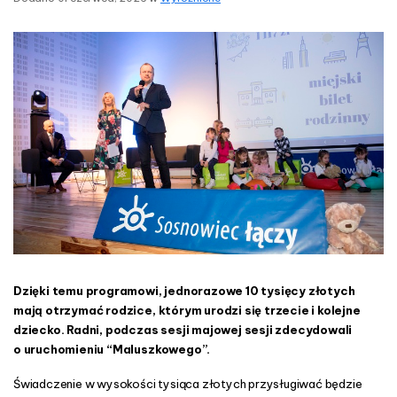
o
n
d
z
s
i
n
w
S
o
s
n
o
w
c
u
.
Dzięki temu programowi, jednorazowe 10 tysięcy złotych
S
mają otrzymać rodzice, którym urodzi się trzecie i kolejne
t
dziecko. Radni, podczas sesji majowej sesji zdecydowali
a
o uruchomieniu “Maluszkowego”.
r
t
Świadczenie w wysokości tysiąca złotych przysługiwać będzie
u