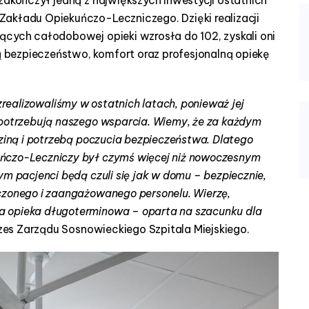
akładu Opiekuńczo-Leczniczego. Dzięki realizacji
ących całodobowej opieki wzrosła do 102, zyskali oni
bezpieczeństwo, komfort oraz profesjonalną opiekę
 zrealizowaliśmy w ostatnich latach, ponieważ jej
 potrzebują naszego wsparcia. Wiemy, że za każdym
dziną i potrzebą poczucia bezpieczeństwa. Dlatego
ńczo-Leczniczy był czymś więcej niż nowoczesnym
ym pacjenci będą czuli się jak w domu – bezpiecznie,
czonego i zaangażowanego personelu. Wierzę,
a opieka długoterminowa – oparta na szacunku dla
ezes Zarządu Sosnowieckiego Szpitala Miejskiego.