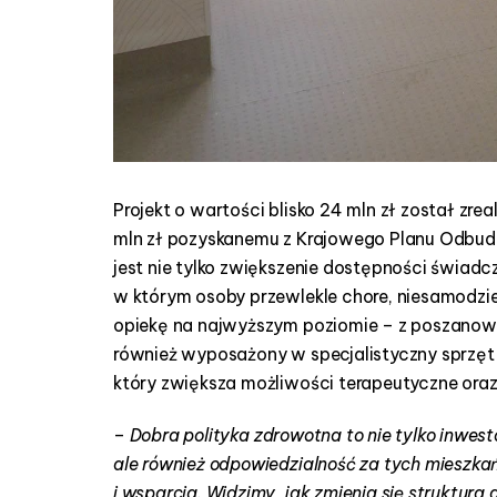
Projekt o wartości blisko 24 mln zł został zr
mln zł pozyskanemu z Krajowego Planu Odbud
jest nie tylko zwiększenie dostępności świadc
w którym osoby przewlekle chore, niesamodzi
opiekę na najwyższym poziomie – z poszanowa
również wyposażony w specjalistyczny sprzęt 
który zwiększa możliwości terapeutyczne oraz
–
Dobra polityka zdrowotna to nie tylko inwes
ale również odpowiedzialność za tych mieszk
i wsparcia. Widzimy, jak zmienia się struktu