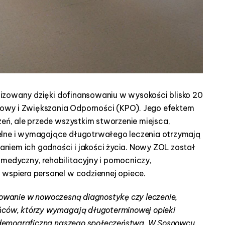
ealizowany dzięki dofinansowaniu w wysokości blisko 20
owy i Zwiększania Odporności (KPO). Jego efektem
zeń, ale przede wszystkim stworzenie miejsca,
elne i wymagające długotrwałego leczenia otrzymają
niem ich godności i jakości życia. Nowy ZOL został
medyczny, rehabilitacyjny i pomocniczy,
 wspiera personel w codziennej opiece.
towanie w nowoczesną diagnostykę czy leczenie,
ańców, którzy wymagają długoterminowej opieki
ra demograficzna naszego społeczeństwa. W Sosnowcu