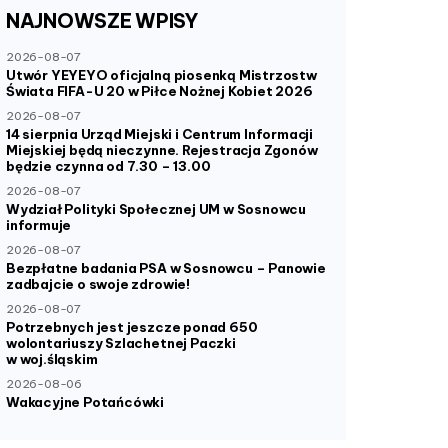
NAJNOWSZE
WPISY
2026-08-07
Utwór YEYEYO oficjalną piosenką Mistrzostw
Świata FIFA-U 20 w Piłce Nożnej Kobiet 2026
2026-08-07
14 sierpnia Urząd Miejski i Centrum Informacji
Miejskiej będą nieczynne. Rejestracja Zgonów
będzie czynna od 7.30 – 13.00
2026-08-07
Wydział Polityki Społecznej UM w Sosnowcu
informuje
2026-08-07
Bezpłatne badania PSA w Sosnowcu – Panowie
zadbajcie o swoje zdrowie!
2026-08-07
Potrzebnych jest jeszcze ponad 650
wolontariuszy Szlachetnej Paczki
w woj.śląskim
2026-08-06
Wakacyjne Potańcówki