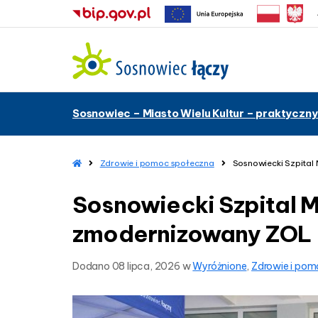
–
Sosnowiec – Miasto Wielu Kultur – praktyczny
S
o
s
n
H
Zdrowie i pomoc społeczna
Sosnowiecki Szpital
o
o
m
w
Sosnowiecki Szpital M
e
i
e
zmodernizowany ZOL
c
k
Dodano
08 lipca, 2026
w
Wyróżnione
,
Zdrowie i po
i
S
z
p