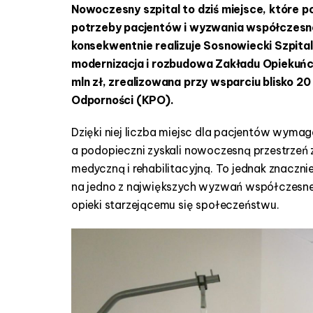
Nowoczesny szpital to dziś miejsce, które p
o
d
potrzeby pacjentów i wyzwania współczesne
e
konsekwentnie realizuje Sosnowiecki Szpital
r
modernizacja i rozbudowa Zakładu Opiekuńc
n
mln zł, zrealizowana przy wsparciu blisko 2
i
Odporności (KPO).
z
o
Dzięki niej liczba miejsc dla pacjentów wyma
w
a
a podopieczni zyskali nowoczesną przestrzeń 
n
medyczną i rehabilitacyjną. To jednak znaczni
y
na jedno z największych wyzwań współczesnej
Z
opieki starzejącemu się społeczeństwu.
O
L