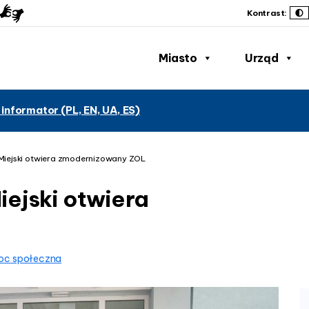
Kontrast:
Miasto
Urząd
 informator (PL, EN, UA, ES)
 Miejski otwiera zmodernizowany ZOL
iejski otwiera
moc społeczna